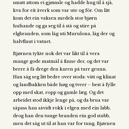
smatt attom ei gjømsle og hadde hug til å sjå,
kva for eit åverk som var ute og fór. Om litt
kom det ein vaksen medels stor bjørn
hufsande og ga seg til å stå og stire på
elgbranden, som låg uti Murulona, låg der og
halvflaut i vatnet.
Bjørnen tykte nok det var likt til å vera
mange gode matmål å finne der, og det var
berre å få drege den karen på turr grunn.
Han såg seg litt bedre over stoda: vått og klinat
og landbakken både høg og tverr – best å fylle
opp med skat, ropp og gamle læg. Og det
arbeidet stod ikkje lenge på, og da brua var
såpass han såvidt rokk i elgen med ein labb,
drog han den tunge branden ein god stubb,
men det såg ut til at han var for tung. Bjørnen