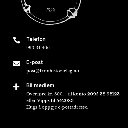
Telefon

990 34 406
E-post

post@fronhistorielag.no
Bli medlem

Overføre kr. 300,– til
konto
2095 32 92123
eller
Vipps til 542083
Hugs å oppgje e-postadresse.