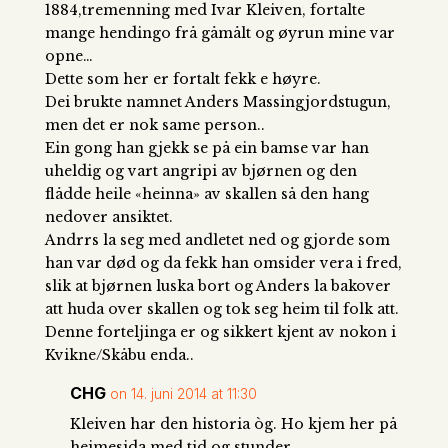
1884,tremenning med Ivar Kleiven, fortalte
mange hendingo frå gåmålt og øyrun mine var
opne…
Dette som her er fortalt fekk e høyre.
Dei brukte namnet Anders Massingjordstugun,
men det er nok same person..
Ein gong han gjekk se på ein bamse var han
uheldig og vart angripi av bjørnen og den
flådde heile «heinna» av skallen så den hang
nedover ansiktet.
Andrrs la seg med andletet ned og gjorde som
han var død og da fekk han omsider vera i fred,
slik at bjørnen luska bort og Anders la bakover
att huda over skallen og tok seg heim til folk att.
Denne forteljinga er og sikkert kjent av nokon i
Kvikne/Skåbu enda..
CHG
on 14. juni 2014 at 11:30
Kleiven har den historia òg. Ho kjem her på
heimesida med tid og stunder.