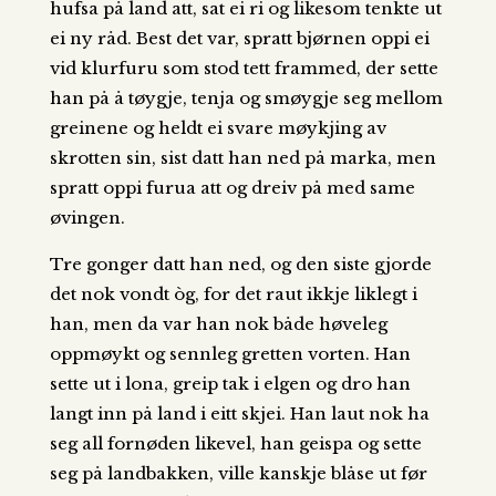
hufsa på land att, sat ei ri og likesom tenkte ut
ei ny råd. Best det var, spratt bjørnen oppi ei
vid klurfuru som stod tett frammed, der sette
han på å tøygje, tenja og smøygje seg mellom
greinene og heldt ei svare møykjing av
skrotten sin, sist datt han ned på marka, men
spratt oppi furua att og dreiv på med same
øvingen.
Tre gonger datt han ned, og den siste gjorde
det nok vondt òg, for det raut ikkje liklegt i
han, men da var han nok både høveleg
oppmøykt og sennleg gretten vorten. Han
sette ut i lona, greip tak i elgen og dro han
langt inn på land i eitt skjei. Han laut nok ha
seg all fornøden likevel, han geispa og sette
seg på landbakken, ville kanskje blåse ut før