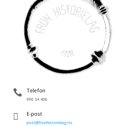
Telefon

990 34 406
E-post

post@fronhistorielag.no