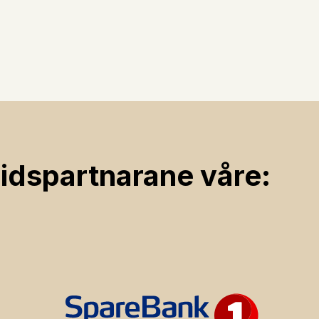
ids­partnarane våre: