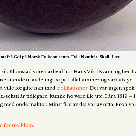
katt frå Gol på Norsk Folkemuseum. Fyll: Nauthår. Skall: Lær.
Erik Klomstad vore i arbeid hos Hans Vik i Kvam, og her 
ise attende til avdelinga si på Lillehammer og vart utstyrt
å ville forgifte han med
trollkattsmør
. Det var ingen spøk 
seksti år tidlegare, kunne ho vore ille ute. I åra 1619 – 16
etog med onde makter. Minst fire av dei var avretta. Fron v
øe for trolldom.