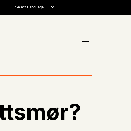
attsmør?