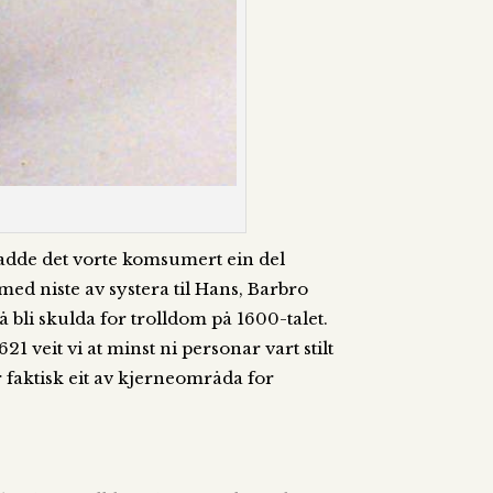
hadde det vorte komsumert ein del
 med niste av systera til Hans, Barbro
å bli skulda for trolldom på 1600-talet.
21 veit vi at minst ni personar vart stilt
ar faktisk eit av kjerneområda for