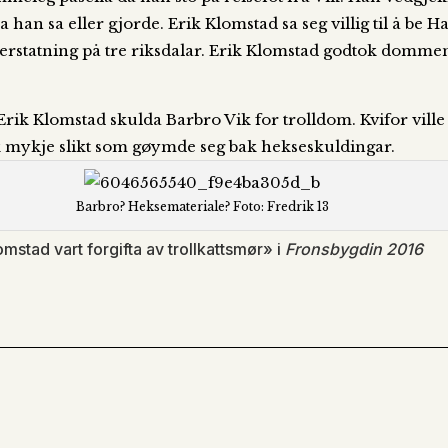
a han sa eller gjorde. Erik Klomstad sa seg villig til å be
i erstatning på tre riksdalar. Erik Klomstad godtok domme
 Erik Klomstad skulda Barbro Vik for trolldom. Kvifor vill
 mykje slikt som gøymde seg bak hekseskuldingar.
Barbro? Heksemateriale? Foto: Fredrik 13
omstad vart forgifta av trollkattsmør» i
Fronsbygdin 2016