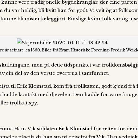
 kunne vere tradisjonelle bygdekranglar, der eine parten 
 du var heldig, bli kvitt han for godt. Vi veit òg at fol
kunne bli mistenkeleggjort. Einslige kvinnfolk var òg utse
re år seinare, ca 1860. Bilde frå Kvam Historiske Forening/Fredrik Weikl
 skuldingane, men på dette tidspunktet var trolldomsbølg
 av ein del av den verste overtrua i samfunnet.
ta til Erik Klomstad, kom frå trollkatten, godt kjend frå f
k som hadde kontakt med djevelen. Den hadde for vane å su
ller trollkattspy.
temna Hans Vik soldaten Erik Klomstad for retten for denn
meleg påseila da han sto på reisefot frå Vik. Han vedgjek