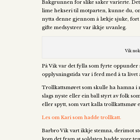
Bakgrunnen for slike saker varierte. Det
lime hekseri til motparten, kunne du, om
nytta denne gjennom å lækje sjuke, fort 
gifte medsystrer var ikkje uvanleg.
Vik nok
På Vik var det fylla som fyrte oppunder
opplysningstida var i ferd med å ta livet
Trollkattsmøret som skulle ha hamna i nis
slags nyste eller ein ball styrt av fol
eller spytt, som vart kalla trollkattsmør e
Les om Kari som hadde trollkatt.
Barbro Vik vart ikkje stemna, derimot s
kom det fram at soldaten hadde vore tem