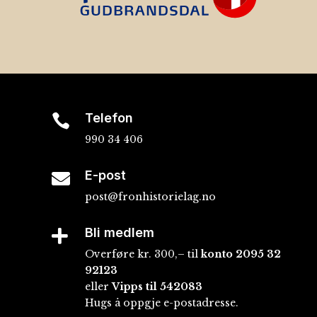
Telefon

990 34 406
E-post

post@fronhistorielag.no
Bli medlem

Overføre kr. 300,– til
konto
2095 32
92123
eller
Vipps til 542083
Hugs å oppgje e-postadresse.