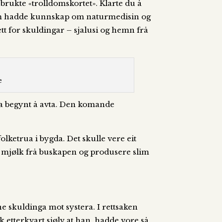
brukte «trolldomskortet». Klarte du å
k som hadde kunnskap om naturmedisin og
tt for skuldingar – sjalusi og hemn frå
e
ja begynt å avta. Den komande
olketrua i bygda. Det skulle vere eit
ge mjølk frå buskapen og produsere slim
e skuldinga mot systera. I rettsaken
k etterkvart sjølv at han hadde vore så