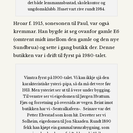
det både lensmannsbustad, skolekontor og
ungdomsklubb. Huset vart rive rundt 1984.
Hroar f. 1915, sonesonen til Paul, var også
kremmar. Han bygde åt seg ovanfor gamle E6
(omtrent midt imellom den gamle og den nye
Sundbrua) og sette i gang butikk der. Denne
butikken var i drift til fyrst på 1980-talet.
Vinstra fyrst på 1900-talet. Vi kan ikkje sjå den
karakteristiske ysteri-pipa, så da må det vere før
1913. Men ysteriet ser ut til å vere under bygging.
Til venstre ser vi eigedomen til Jørgen Hvattum.
Fjøs og forretning på oversida av vegen. Beint imot
butikken har vi «Sentralkafeen». Seinare var det
Petter Elvestad som kom hit. Deretter ser vi
Solheim, eigedomen til Jon Skaaden. Rundt 1890
fekk han kjøpt ein gammal tømrabygning, som