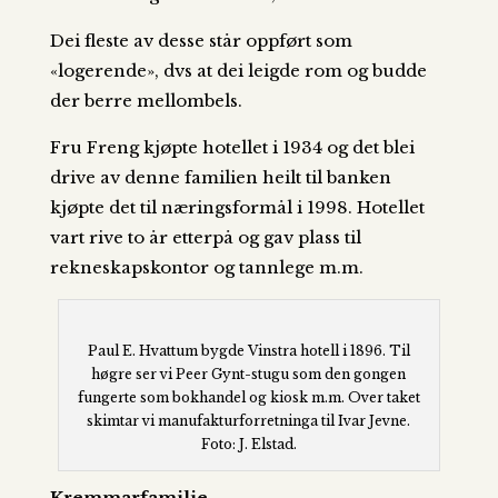
Dei fleste av desse står oppført som
«logerende», dvs at dei leigde rom og budde
der berre mellombels.
Fru Freng kjøpte hotellet i 1934 og det blei
drive av denne familien heilt til banken
kjøpte det til næringsformål i 1998. Hotellet
vart rive to år etterpå og gav plass til
rekneskapskontor og tannlege m.m.
Paul E. Hvattum bygde Vinstra hotell i 1896. Til
høgre ser vi Peer Gynt-stugu som den gongen
fungerte som bokhandel og kiosk m.m. Over taket
skimtar vi manufakturforretninga til Ivar Jevne.
Foto: J. Elstad.
Kremmarfamilie