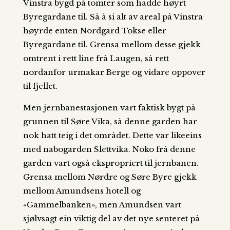
Vinstra bygd på tomter som hadde høyrt
Byregardane til. Så å si alt av areal på Vinstra
høyrde enten Nordgard Tokse eller
Byregardane til. Grensa mellom desse gjekk
omtrent i rett line frå Laugen, så rett
nordanfor urmakar Berge og vidare oppover
til fjellet.
Men jernbanestasjonen vart faktisk bygt på
grunnen til Søre Vika, så denne garden har
nok hatt teig i det området. Dette var likeeins
med nabogarden Slettvika. Noko frå denne
garden vart også ekspropriert til jernbanen.
Grensa mellom Nørdre og Søre Byre gjekk
mellom Amundsens hotell og
«Gammelbanken», men Amundsen vart
sjølvsagt ein viktig del av det nye senteret på