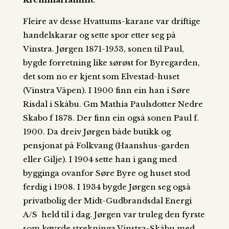
Fleire av desse Hvattums-karane var driftige
handelskarar og sette spor etter seg på
Vinstra. Jørgen 1871-1953, sonen til Paul,
bygde forretning like sørøst for Byregarden,
det som no er kjent som Elvestad-huset
(Vinstra Våpen). I 1900 finn ein han i Søre
Risdal i Skåbu. Gm Mathia Paulsdotter Nedre
Skabo f 1878. Der finn ein også sonen Paul f.
1900. Da dreiv Jørgen både butikk og
pensjonat på Folkvang (Haanshus-garden
eller Gilje). I 1904 sette han i gang med
bygginga ovanfor Søre Byre og huset stod
ferdig i 1908. I 1934 bygde Jørgen seg også
privatbolig der Midt-Gudbrandsdal Energi
A/S held til i dag. Jørgen var truleg den fyrste
som køyrde strekninga Vinstra-Skåbu med