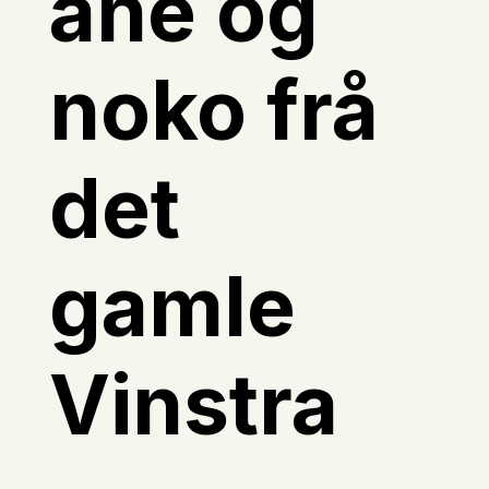
ane og
noko frå
det
gamle
Vinstra