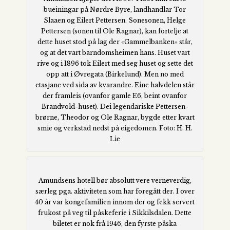
bueiningar på Nørdre Byre, landhandlar Tor
Slaaen og Eilert Pettersen. Sonesonen, Helge
Pettersen (sonen til Ole Ragnar), kan fortelje at
dette huset stod på lag der «Gammelbanken» står,
og at det vart barndomsheimen hans. Huset vart
rive og i 1896 tok Eilert med seg huset og sette det
opp att i Øvregata (Birkelund). Men no med
etasjane ved sida av kvarandre. Eine halvdelen står
der framleis (ovanfor gamle E6, beint ovanfor
Brandvold-huset). Dei legendariske Pettersen-
brørne, Theodor og Ole Ragnar, bygde etter kvart
smie og verkstad nedst på eigedomen. Foto: H. H.
Lie
Amundsens hotell bør absolutt vere verneverdig,
særleg pga. aktiviteten som har foregått der. I over
40 år var kongefamilien innom der og fekk servert
frukost på veg til påskeferie i Sikkilsdalen. Dette
biletet er nok frå 1946, den fyrste påska