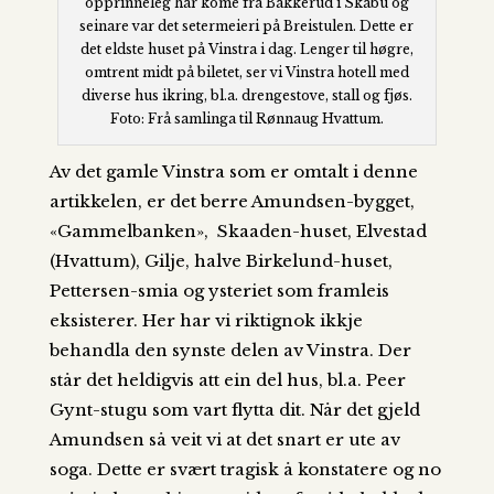
opprinneleg har kome frå Bakkerud i Skåbu og
seinare var det setermeieri på Breistulen. Dette er
det eldste huset på Vinstra i dag. Lenger til høgre,
omtrent midt på biletet, ser vi Vinstra hotell med
diverse hus ikring, bl.a. drengestove, stall og fjøs.
Foto: Frå samlinga til Rønnaug Hvattum.
Av det gamle Vinstra som er omtalt i denne
artikkelen, er det berre Amundsen-bygget,
«Gammelbanken», Skaaden-huset, Elvestad
(Hvattum), Gilje, halve Birkelund-huset,
Pettersen-smia og ysteriet som framleis
eksisterer. Her har vi riktignok ikkje
behandla den synste delen av Vinstra. Der
står det heldigvis att ein del hus, bl.a. Peer
Gynt-stugu som vart flytta dit. Når det gjeld
Amundsen så veit vi at det snart er ute av
soga. Dette er svært tragisk å konstatere og no