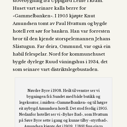
stovebygning frå Uppigard Leine i Kvam.
Huset vart seinare kalla berre for
«Gammelbanken». I 1905 kjøpte Knut
Amundsen tomt av Paul Hvattum og bygde
hotell rett sør for banken. Han var forresten
bror til den kjende storspelemannen Jehans
Slåstugun. Far deira, Ommund, var også ein
habil felespelar. Nord for kommunehuset
bygde dyrlege Ruud våningshus i 1934, det
som seinare vart distriktslegebustaden.
Nørdre Byre i 1908. Heilt til venstre ser vi
bygningen frå Sundet med både butikk og
legekontor, i midten «Gammelbanken» og til høgre
eit nybygd Amundsen hotell. Det stod ferdig i 1905.
Nedanfor hotellet ser vi «Byhre Bad», som Hvattum
på Søre Byre sette i gang og kunne tilby «styrtbad».
Amundsen kjøpte det i 1909. I 1891 finn ein to