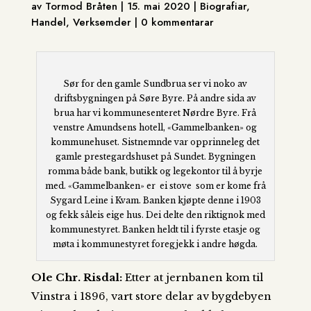
av Tormod Bråten | 15. mai 2020 | Biografiar,
Handel, Verksemder | 0 kommentarar
Sør for den gamle Sundbrua ser vi noko av
driftsbygningen på Søre Byre. På andre sida av
brua har vi kommunesenteret Nørdre Byre. Frå
venstre Amundsens hotell, «Gammelbanken» og
kommunehuset. Sistnemnde var opprinneleg det
gamle prestegardshuset på Sundet. Bygningen
romma både bank, butikk og legekontor til å byrje
med. «Gammelbanken» er ei stove som er kome frå
Sygard Leine i Kvam. Banken kjøpte denne i 1903
og fekk såleis eige hus. Dei delte den riktignok med
kommunestyret. Banken heldt til i fyrste etasje og
møta i kommunestyret foregjekk i andre høgda.
Ole Chr. Risdal:
Etter at jernbanen kom til
Vinstra i 1896, vart store delar av bygdebyen