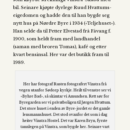
bil. Seinare kjøpte dyrlege Ruud Hvattums-
eigedomen og hadde den til han bygde seg
nytt hus på Nørdre Byre i 1934 («Teljehuset»).
Han selde da til Petter Elvestad frå Fåvang f.
1900, som heldt fram med landhandel
(saman med broren Tomas), kafé og etter
kvart bensinsal. Her var det butikk fram til
1989.
Her har fotograf Rusten fotografert Vinstra frå
vegen utanfor Sødorp kyrkje. Heilt til venstre ser vi
«Byhre Bad», så skimtar vi Amundsen. Rett sør for
Byregarden ser vi privatboligen til Jørgen Hvattum.
Det store huset i enden av Byre-jordet er det gamle
lensmannshuset. Det stod ovanfor det som i dag
heiter Vinstra Hostel. Det var Karen Bryn, fyrste
tannlegen på Vinstra, som bygde her. Seinare vart