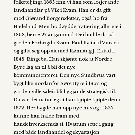
folketeljinga 1865 finn vi han som losjerande
landhandlar på Vik i Kvam. Han er da gift
med Gjørand Borgersdotter, også ho frå
Hadeland. Men ho døydde av tæring allereie i
1868, berre 27 år gammal. Dei budde da på
garden Forbrigd i Kvam. Paul flytta til Vinstra
og gifta seg opp att med Rønnaug J. Elstad f.
1848, Ringebu. Han skjønte nok at Nørdre
Byre låg an til å bli det nye
kommunesenteret. Den nye Sundbrua vart
bygt like nordanfor Søre Byre i 1867, og
garden ville såleis bli liggjande strategisk til.
Da var det naturleg at han kjøpte kjøpte den i
1872. Her bygde han opp nye hus og i 1875
kunne han halde fram med
handelsverksemda si. Hvattum sette i gang
med både landhandel og skysstasjon.