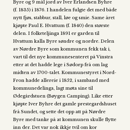
Byre og 9 mål jord av Iver Erlandsen Byhre
(f. 1835) i 1876. I handelen fulgte det med både
nytt fjøs, stabbur, stall, løe og smie. Same året
kjøpte Paul E. Hvattum (f. 1840) den største
delen. I folketeljinga 1891 er garden til
Hvattum kalla Byre søndre og nordre. Delen
av Nørdre Byre som kommunen fekk tak i,
vart til det nye kommunesenteret på Vinstra
etter at det hadde lege i Sødorp frå om lag
midten av 1700-talet. Kommunestyret i Nord-
Fron hadde allereie i 1852, i samband med
kommunedelinga, lagt møta sine til
Ødegårdstuen (Bøygen Camping). Like etter
kjøpte Iver Byhre det gamle prestegardshuset
frå Sundet, og sette det opp att på Nørdre
Byre med tanke på at kommunen skulle flytte
inn der. Det var nok ikkje tvil om kor