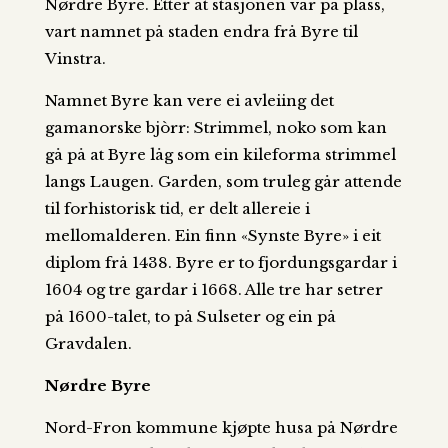
Nørdre Byre. Etter at stasjonen var på plass,
vart namnet på staden endra frå Byre til
Vinstra.
Namnet Byre kan vere ei avleiing det
gamanorske bjòrr: Strimmel, noko som kan
gå på at Byre låg som ein kileforma strimmel
langs Laugen. Garden, som truleg går attende
til forhistorisk tid, er delt allereie i
mellomalderen. Ein finn «Synste Byre» i eit
diplom frå 1438. Byre er to fjordungsgardar i
1604 og tre gardar i 1668. Alle tre har setrer
på 1600-talet, to på Sulseter og ein på
Gravdalen.
Nørdre Byre
Nord-Fron kommune kjøpte husa på Nørdre