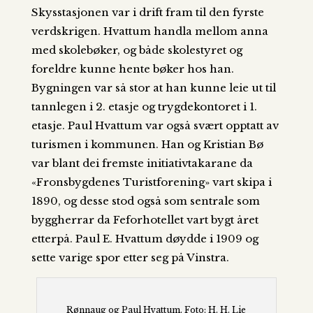
Skysstasjonen var i drift fram til den fyrste
verdskrigen. Hvattum handla mellom anna
med skolebøker, og både skolestyret og
foreldre kunne hente bøker hos han.
Bygningen var så stor at han kunne leie ut til
tannlegen i 2. etasje og trygdekontoret i 1.
etasje. Paul Hvattum var også svært opptatt av
turismen i kommunen. Han og Kristian Bø
var blant dei fremste initiativtakarane da
«Fronsbygdenes Turistforening» vart skipa i
1890, og desse stod også som sentrale som
byggherrar da Feforhotellet vart bygt året
etterpå. Paul E. Hvattum døydde i 1909 og
sette varige spor etter seg på Vinstra.
Rønnaug og Paul Hvattum. Foto: H. H. Lie