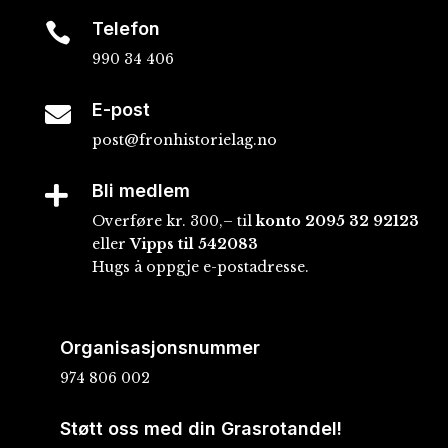
Telefon

990 34 406
E-post

post@fronhistorielag.no
Bli medlem

Overføre kr. 300,– til
konto
2095 32 92123
eller
Vipps til 542083
Hugs å oppgje e-postadresse.
Organisasjonsnummer
974 806 002
Støtt oss med din Grasrotandel!