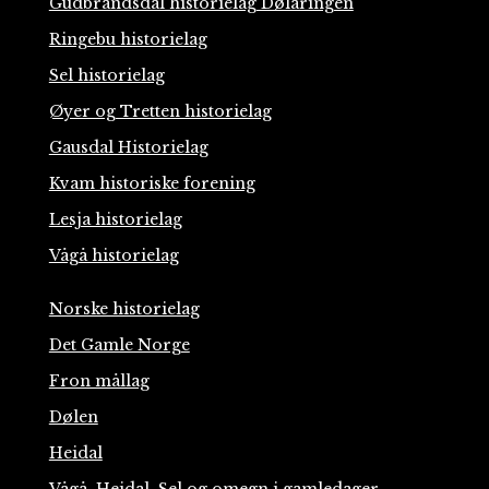
Gudbrandsdal historielag Dølaringen
Ringebu historielag
Sel historielag
Øyer og Tretten historielag
Gausdal Historielag
Kvam historiske forening
Lesja historielag
Vågå historielag
Norske historielag
Det Gamle Norge
Fron mållag
Dølen
Heidal
Vågå, Heidal, Sel og omegn i gamledager