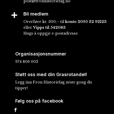
post@fronhistorielag.no
Bli medlem

Overføre kr. 300,– til
konto
2095 32 92123
eller
Vipps til 542083
Hugs å oppgje e-postadresse.
Organisasjonsnummer
974 806 002
Støtt oss med din Grasrotandel!
Legg inn Fron Historielag neste gong du
tipper!
Følg oss på facebook