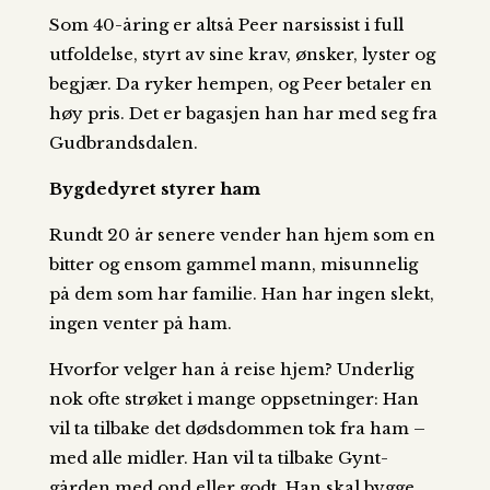
Som 40-åring er altså Peer narsissist i full
utfoldelse, styrt av sine krav, ønsker, lyster og
begjær. Da ryker hempen, og Peer betaler en
høy pris. Det er bagasjen han har med seg fra
Gudbrandsdalen.
Bygdedyret styrer ham
Rundt 20 år senere vender han hjem som en
bitter og ensom gammel mann, misunnelig
på dem som har familie. Han har ingen slekt,
ingen venter på ham.
Hvorfor velger han å reise hjem? Underlig
nok ofte strøket i mange oppsetninger: Han
vil ta tilbake det dødsdommen tok fra ham –
med alle midler. Han vil ta tilbake Gynt-
gården med ond eller godt. Han skal bygge