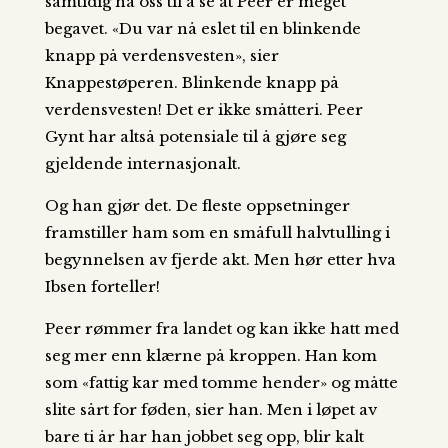
samtidig ha oss til å se at Peer er meget
begavet. «Du var nå eslet til en blinkende
knapp på verdensvesten», sier
Knappestøperen. Blinkende knapp på
verdensvesten! Det er ikke småtteri. Peer
Gynt har altså potensiale til å gjøre seg
gjeldende internasjonalt.
Og han gjør det. De fleste oppsetninger
framstiller ham som en småfull halvtulling i
begynnelsen av fjerde akt. Men hør etter hva
Ibsen forteller!
Peer rømmer fra landet og kan ikke hatt med
seg mer enn klærne på kroppen. Han kom
som «fattig kar med tomme hender» og måtte
slite sårt for føden, sier han. Men i løpet av
bare ti år har han jobbet seg opp, blir kalt