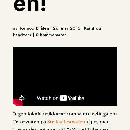
en!
av Tormod Bråten | 26. mar 2016 | Kunst og
handverk | 0 kommentarar
Ingen lokale strikkarar som vann tevlinga om
Feforvotten på
Strikkefestivalen
i fjor, men
fine er dei, vottane, og TVØst fekk dei med