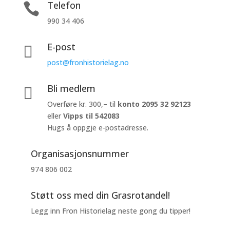
Telefon

990 34 406
E-post

post@fronhistorielag.no
Bli medlem

Overføre kr. 300,– til
konto
2095 32 92123
eller
Vipps til 542083
Hugs å oppgje e-postadresse.
Organisasjonsnummer
974 806 002
Støtt oss med din Grasrotandel!
Legg inn Fron Historielag neste gong du tipper!