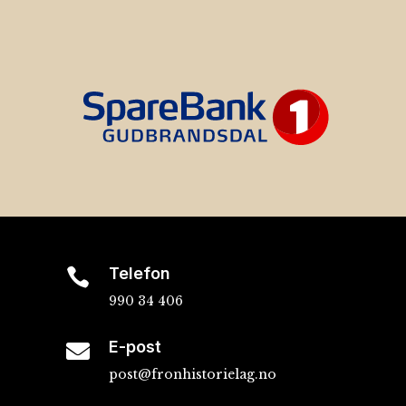
Telefon

990 34 406
E-post

post@fronhistorielag.no