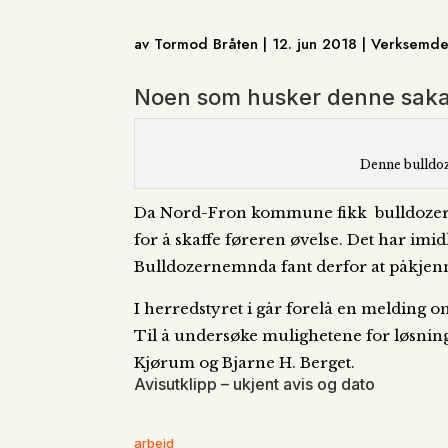
av Tormod Bråten | 12. jun 2018 | Verksemd
Noen som husker denne sak
Denne bulldoz
Da Nord-Fron kommune fikk bulldozer, v
for å skaffe føreren øvelse. Det har imidle
Bulldozernemnda fant derfor at påkjennin
I herredstyret i går forelå en melding om
Til å undersøke mulighetene for løsnin
Kjørum og Bjarne H. Berget.
Avisutklipp – ukjent avis og dato
arbeid