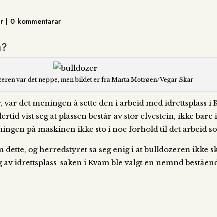
er | 0 kommentarar
a?
eren var det neppe, men bildet er fra Marta Motrøen/Vegar Skar
ar det meningen å sette den i arbeid med idrettsplass i
rtid vist seg at plassen består av stor elvestein, ikke bare i
gen på maskinen ikke sto i noe forhold til det arbeid som
 dette, og herredstyret sa seg enig i at bulldozeren ikke s
g av idrettsplass-saken i Kvam ble valgt en nemnd beståe