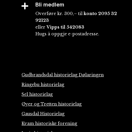
Bli medlem

Overføre kr. 300,– til
konto
2095 32
92123
eller
Vipps til 542083
Hugs å oppgje e-postadresse.
Gudbrandsdal historielag Dølaringen
Ringebu historielag
Sel historielag
Øyer og Tretten historielag
Gausdal Historielag
Kvam historiske forening