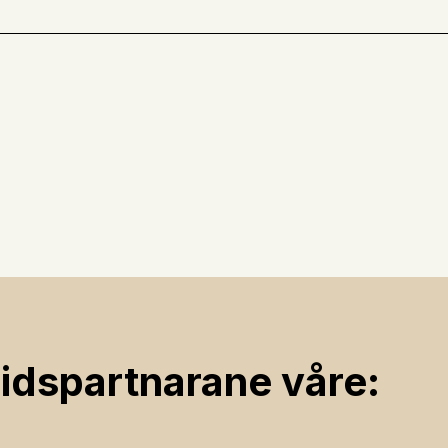
ids­partnarane våre: