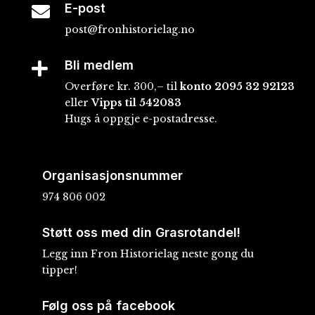
E-post

post@fronhistorielag.no
Bli medlem

Overføre kr. 300,– til
konto
2095 32 92123
eller
Vipps til 542083
Hugs å oppgje e-postadresse.
Organisasjonsnummer
974 806 002
Støtt oss med din Grasrotandel!
Legg inn Fron Historielag neste gong du
tipper!
Følg oss på facebook