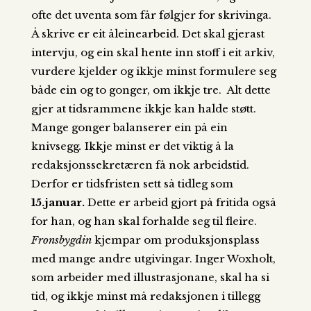
ofte det uventa som får følgjer for skrivinga.
Å skrive er eit åleinearbeid. Det skal gjerast
intervju, og ein skal hente inn stoff i eit arkiv,
vurdere kjelder og ikkje minst formulere seg
både ein og to gonger, om ikkje tre. Alt dette
gjer at tidsrammene ikkje kan halde støtt.
Mange gonger balanserer ein på ein
knivsegg
.
Ikkje minst er det viktig å la
redaksjonssekretæren få nok arbeidstid.
Derfor er tidsfristen sett så tidleg som
15.januar.
Dette er arbeid gjort på fritida også
for han, og han skal forhalde seg til fleire.
Fronsbygdin
kjempar om produksjonsplass
med mange andre utgivingar. Inger Woxholt,
som arbeider med illustrasjonane, skal ha si
tid, og ikkje minst må redaksjonen i tillegg