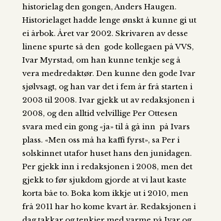
historielag den gongen, Anders Haugen.
Historielaget hadde lenge ønskt å kunne gi ut
ei årbok. Året var 2002. Skrivaren av desse
linene spurte så den gode kollegaen på VVS,
Ivar Myrstad, om han kunne tenkje seg å
vera medredaktør. Den kunne den gode Ivar
sjølvsagt, og han var det i fem år frå starten i
2003 til 2008. Ivar gjekk ut av redaksjonen i
2008, og den alltid velvillige Per Ottesen
svara med ein gong «ja» til å gå inn på Ivars
plass. «Men oss må ha kaffi fyrst», sa Per i
solskinnet utafor huset hans den junidagen.
Per gjekk inn i redaksjonen i 2008, men det
gjekk to før sjukdom gjorde at vi laut kaste
korta båe to. Boka kom ikkje ut i 2010, men
frå 2011 har ho kome kvart år. Redaksjonen i
dag takkar og tenkjer med varme på Ivar og