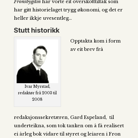
Fronsbygdin
har vorte eit overskotttiltak som
har gitt historielaget trygg økonomi, og det er
heller ikkje uvesentleg…
Stutt historikk
Opptakta kom i form
av eit brev frå
Ivar Myrstad,
redaktør frå 2003 til
2008
redaksjonssekretæren, Gard Espeland, til
underteikna, som tok tanken om å få realisert
ei årleg bok vidare til styret og leiaren i Fron