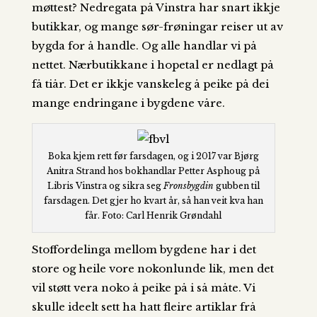
møttest? Nedregata på Vinstra har snart ikkje
butikkar, og mange sør-frøningar reiser ut av
bygda for å handle. Og alle handlar vi på
nettet. Nærbutikkane i hopetal er nedlagt på
få tiår. Det er ikkje vanskeleg å peike på dei
mange endringane i bygdene våre.
Boka kjem rett før farsdagen, og i 2017 var Bjørg
Anitra Strand hos bokhandlar Petter Asphoug på
Libris Vinstra og sikra seg
Fronsbygdin
gubben til
farsdagen. Det gjer ho kvart år, så han veit kva han
får. Foto: Carl Henrik Grøndahl
Stoffordelinga mellom bygdene har i det
store og heile vore nokonlunde lik, men det
vil støtt vera noko å peike på i så måte. Vi
skulle ideelt sett ha hatt fleire artiklar frå