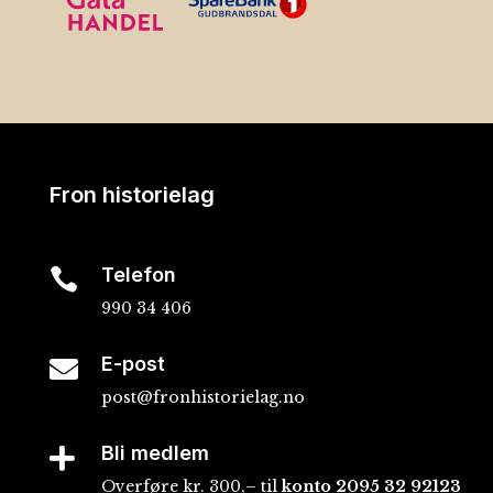
Fron historielag
Telefon

990 34 406
E-post

post@fronhistorielag.no
Bli medlem

Overføre kr. 300,– til
konto
2095 32 92123