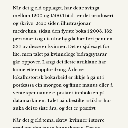
Når det gjeld opplaget, har dette svinga
mellom 1200 og 1500.Totalt er det produsert
og skrive 2450 sider, illustrasjonar
medrekna, sidan den fyrste boka i 2003. 132
personar i og utanfor bygda har ført pennen.
32% av desse er kvinner. Det er sjølvsagt for
lite, men talet på kvinnelege bidragsytarar
går oppover. Langt dei fleste artiklane har
kome etter oppfordring. Å drive
lokalhistorisk bokarbeid er ikkje å gå ut i
postkassa ein morgon og finne manus eller å
vente spennande e-postar i innboksen på
datamaskinen. Talet på ubestilte artiklar har
auka dei to siste åra, og det er positivt.
Når det gjeld tema, skriv kvinner i større
grad om den tause kunnskapen. Det er