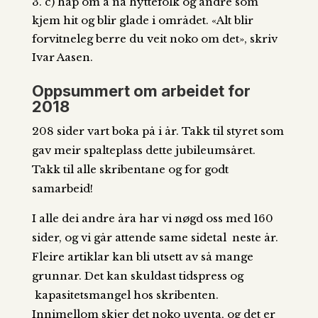
c) håp om å nå hyttefolk og andre som
kjem hit og blir glade i området. «Alt blir
forvitneleg berre du veit noko om det», skriv
Ivar Aasen.
Oppsummert om arbeidet for
2018
208 sider vart boka på i år. Takk til styret som
gav meir spalteplass dette jubileumsåret.
Takk til alle skribentane og for godt
samarbeid!
I alle dei andre åra har vi nøgd oss med 160
sider, og vi går attende same sidetal neste år.
Fleire artiklar kan bli utsett av så mange
grunnar. Det kan skuldast tidspress og
kapasitetsmangel hos skribenten.
Innimellom skjer det noko uventa, og det er