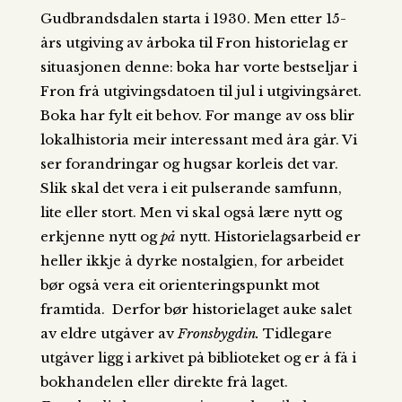
Gudbrandsdalen starta i 1930. Men etter 15-
års utgiving av årboka til Fron historielag er
situasjonen denne: boka har vorte bestseljar i
Fron frå utgivingsdatoen til jul i utgivingsåret.
Boka har fylt eit behov. For mange av oss blir
lokalhistoria meir interessant med åra går. Vi
ser forandringar og hugsar korleis det var.
Slik skal det vera i eit pulserande samfunn,
lite eller stort. Men vi skal også lære nytt og
erkjenne nytt og
på
nytt. Historielagsarbeid er
heller ikkje å dyrke nostalgien, for arbeidet
bør også vera eit orienteringspunkt mot
framtida. Derfor bør historielaget auke salet
av eldre utgåver av
Fronsbygdin.
Tidlegare
utgåver ligg i arkivet på biblioteket og er å få i
bokhandelen eller direkte frå laget.