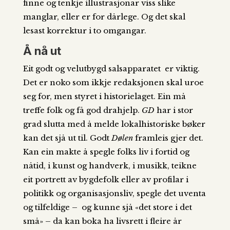
finne og tenkje illustrasjonar viss slike
manglar, eller er for dårlege. Og det skal
lesast korrektur i to omgangar.
Å nå ut
Eit godt og velutbygd salsapparatet er viktig.
Det er noko som ikkje redaksjonen skal uroe
seg for, men styret i historielaget. Ein må
treffe folk og få god drahjelp.
GD
har i stor
grad slutta med å melde lokalhistoriske bøker
kan det sjå ut til. Godt
Dølen
framleis gjer det.
Kan ein makte å spegle folks liv i fortid og
nåtid, i kunst og handverk, i musikk, teikne
eit portrett av bygdefolk eller av profilar i
politikk og organisasjonsliv, spegle det uventa
og tilfeldige – og kunne sjå «det store i det
små» – da kan boka ha livsrett i fleire år