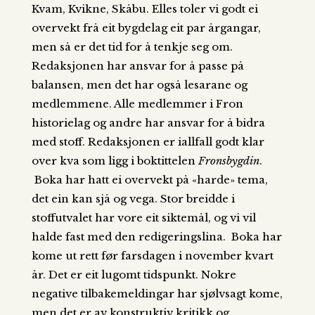
Kvam, Kvikne, Skåbu. Elles toler vi godt ei
overvekt frå eit bygdelag eit par årgangar,
men så er det tid for å tenkje seg om.
Redaksjonen har ansvar for å passe på
balansen, men det har også lesarane og
medlemmene. Alle medlemmer i Fron
historielag og andre har ansvar for å bidra
med stoff. Redaksjonen er iallfall godt klar
over kva som ligg i boktittelen
Fronsbygdin
.
Boka har hatt ei overvekt på «harde» tema,
det ein kan sjå og vega. Stor breidde i
stoffutvalet har vore eit siktemål, og vi vil
halde fast med den redigeringslina. Boka har
kome ut rett før farsdagen i november kvart
år. Det er eit lugomt tidspunkt. Nokre
negative tilbakemeldingar har sjølvsagt kome,
men det er av konstruktiv kritikk og