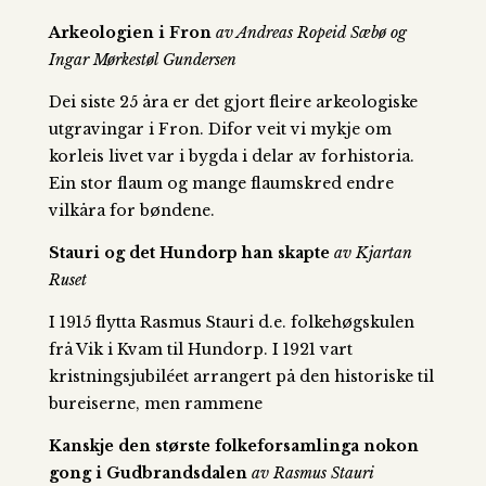
Arkeologien i Fron
av Andreas Ropeid Sæbø og
Ingar Mørkestøl Gundersen
Dei siste 25 åra er det gjort fleire arkeologiske
utgravingar i Fron. Difor veit vi mykje om
korleis livet var i bygda i delar av forhistoria.
Ein stor flaum og mange flaumskred endre
vilkåra for bøndene.
Stauri og det Hundorp han skapte
av Kjartan
Ruset
I 1915 flytta Rasmus Stauri d.e. folkehøgskulen
frå Vik i Kvam til Hundorp. I 1921 vart
kristningsjubiléet arrangert på den historiske til
bureiserne, men rammene
Kanskje den største folkeforsamlinga nokon
gong i Gudbrandsdalen
av Rasmus Stauri