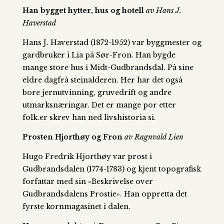
Han bygget hytter, hus og hotell
av Hans J.
Haverstad
Hans J. Haverstad (1872-1952) var byggmester og
gardbruker i Lia på Sør-Fron. Han bygde
mange store hus i Midt-Gudbrandsdal. På sine
eldre dagfrå steinalderen. Her har det også
bore jernutvinning, gruvedrift og andre
utmarksnæringar. Det er mange por etter
folk.er skrev han ned livshistoria si.
Prosten Hjorthøy og Fron
av Ragnvald Lien
Hugo Fredrik Hjorthøy var prost i
Gudbrandsdalen (1774-1783) og kjent topografisk
forfattar med sin «Beskrivelse over
Gudbrandsdalens Prostie». Han oppretta det
fyrste kornmagasinet i dalen.