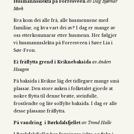
Husmannsslekta på Forresveen
av Dag Bjørnar
Mork
Kva kom dei alle frå, alle husmennene med
familiar, og kva vart dei av? I dag er mange av
oss etterkommarar etter husmenn. Her følgjer
vi husmannsslekta på Forresveen i Søre Lia i
Sør-Fron.
Ei fråflytta grend i Kviknebaksida
av Anders
Haugen
På baksida i Kvikne låg det tidlegare mange små
plassar. Den store auken i folketalet gjorde at
nokre flytta til denne bratte, steinfulle,
frostlendte og lite solfylte baksida. I dag er alle
desse plassane fråflytta.
På vandring i Børkdalsfjellet
av Trond Halle