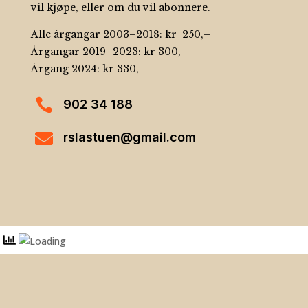
vil kjøpe, eller om du vil abonnere.
Alle årgangar 2003–2018: kr 250,–
Årgangar 2019–2023: kr 300,–
Årgang 2024: kr
330,–

902 34 188

rslastuen@gmail.com