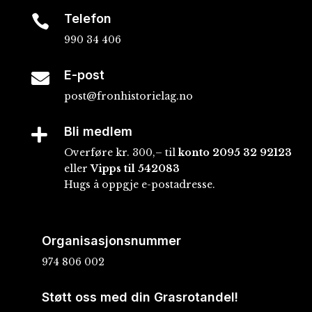
Telefon

990 34 406
E-post

post@fronhistorielag.no
Bli medlem

Overføre kr. 300,– til
konto
2095 32 92123
eller
Vipps til 542083
Hugs å oppgje e-postadresse.
Organisasjonsnummer
974 806 002
Støtt oss med din Grasrotandel!