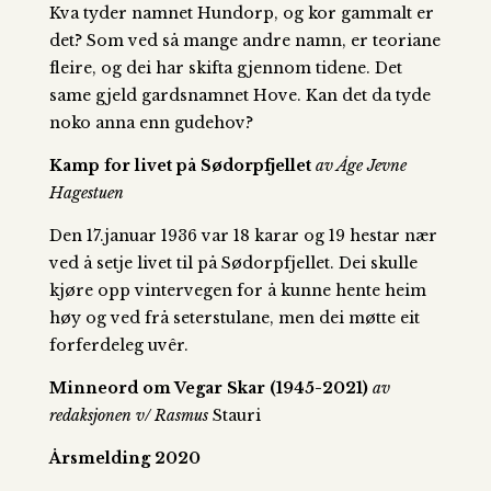
Kva tyder namnet Hundorp, og kor gammalt er
det? Som ved så mange andre namn, er teoriane
fleire, og dei har skifta gjennom tidene. Det
same gjeld gardsnamnet Hove. Kan det da tyde
noko anna enn gudehov?
Kamp for livet på Sødorpfjellet
av Åge Jevne
Hagestuen
Den 17.januar 1936 var 18 karar og 19 hestar nær
ved å setje livet til på Sødorpfjellet. Dei skulle
kjøre opp vintervegen for å kunne hente heim
høy og ved frå seterstulane, men dei møtte eit
forferdeleg uvêr.
Minneord om Vegar Skar (1945-2021)
av
redaksjonen v/ Rasmus
Stauri
Årsmelding 2020