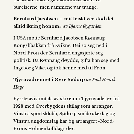
bureiserne, men rammene var trange.
Bernhard Jacobsen – «eit friskt vêr stod det
alltid ikring honom»
av Bjarne Øygarden
I USA møtte Bernhard Jacobsen Rønnaug
Kongslibakken frå Kvikne. Dei so seg ned i
Nord-Fron der Bernhard engasjerte seg
politisk. Da Rønnaug døydde, gifta han seg med
Ingeborg Vike, og tok henne med til Fron.
Tjyruvadrennet i Øvre Sødorp
av Paul Henrik
Hage
Fyrste avisomtala av skirenn i Tjyruvadet er frå
1928 med Øverbygdens skilag som arrangør.
Vinstra sportsklubb, Sødorp småbrukerlag og
Vinstra ungdomslag har òg arrangert «Nord-
Frons Holmenkolldag» der.