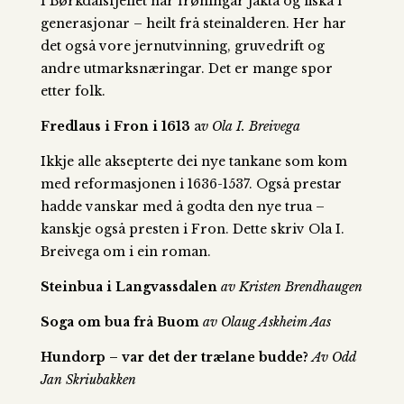
I Børkdalsfjellet har frøningar jakta og fiska i
generasjonar – heilt frå steinalderen. Her har
det også vore jernutvinning, gruvedrift og
andre utmarksnæringar. Det er mange spor
etter folk.
Fredlaus i Fron i 1613
a
v Ola I. Breivega
Ikkje alle aksepterte dei nye tankane som kom
med reformasjonen i 1636-1537. Også prestar
hadde vanskar med å godta den nye trua –
kanskje også presten i Fron. Dette skriv Ola I.
Breivega om i ein roman.
Steinbua i Langvassdalen
av Kristen Brendhaugen
Soga om bua frå Buom
av Olaug Askheim Aas
Hundorp – var det der trælane budde?
Av Odd
Jan Skriubakken