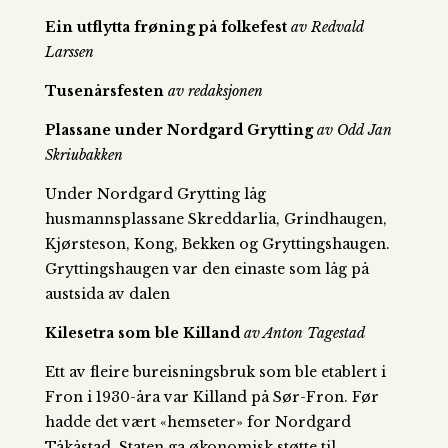
Ein utflytta frøning på folkefest
av Redvald
Larssen
Tusenårsfesten
av redaksjonen
Plassane under Nordgard Grytting
av Odd Jan
Skriubakken
Under Nordgard Grytting låg
husmannsplassane Skreddarlia, Grindhaugen,
Kjørsteson, Kong, Bekken og Gryttingshaugen.
Gryttingshaugen var den einaste som låg på
austsida av dalen
Kilesetra som ble Killand
av Anton Tagestad
Ett av fleire bureisningsbruk som ble etablert i
Fron i 1930-åra var Killand på Sør-Fron. Før
hadde det vært «hemseter» for Nordgard
Tåkåstad. Staten ga økonomisk støtte til