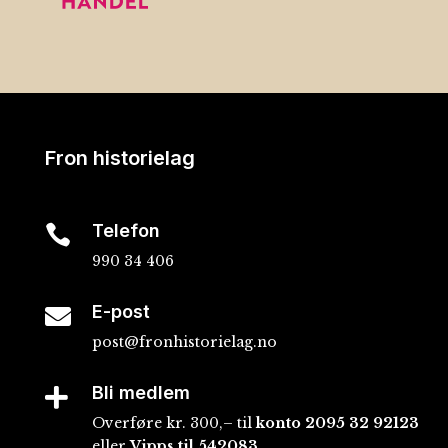
Fron historielag
Telefon

990 34 406
E-post

post@fronhistorielag.no
Bli medlem

Overføre kr. 300,– til
konto
2095 32 92123
eller
Vipps til 542083