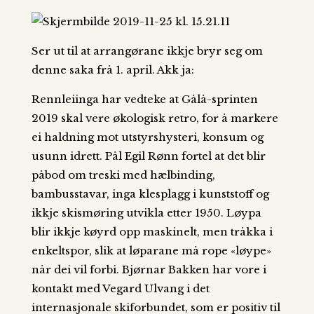
Ser ut til at arrangørane ikkje bryr seg om
denne saka frå 1. april. Akk ja:
Rennleiinga har vedteke at Gålå-sprinten
2019 skal vere økologisk retro, for å markere
ei haldning mot utstyrshysteri, konsum og
usunn idrett. Pål Egil Rønn fortel at det blir
påbod om treski med hælbinding,
bambusstavar, inga klesplagg i kunststoff og
ikkje skismøring utvikla etter 1950. Løypa
blir ikkje køyrd opp maskinelt, men tråkka i
enkeltspor, slik at løparane må rope «løype»
når dei vil forbi. Bjørnar Bakken har vore i
kontakt med Vegard Ulvang i det
internasjonale skiforbundet, som er positiv til