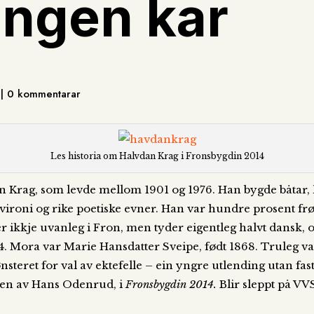
ngen kar
r | 0 kommentarar
Les historia om Halvdan Krag i Fronsbygdin 2014
Krag, som levde mellom 1901 og 1976. Han bygde båtar, 
ironi og rike poetiske evner. Han var hundre prosent fr
 er ikkje uvanleg i Fron, men tyder eigentleg halvt dansk, 
. Mora var Marie Hansdatter Sveipe, født 1868. Truleg var
ønsteret for val av ektefelle – ein yngre utlending utan fa
ven av Hans Odenrud, i
Fronsbygdin 2014.
Blir sleppt på VVS