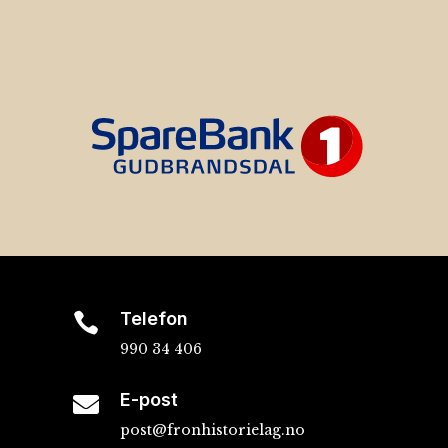
Telefon

990 34 406
E-post

post@fronhistorielag.no