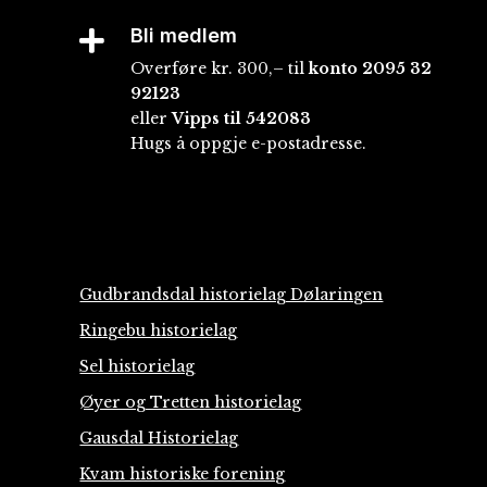
Bli medlem

Overføre kr. 300,– til
konto
2095 32
92123
eller
Vipps til 542083
Hugs å oppgje e-postadresse.
Gudbrandsdal historielag Dølaringen
Ringebu historielag
Sel historielag
Øyer og Tretten historielag
Gausdal Historielag
Kvam historiske forening