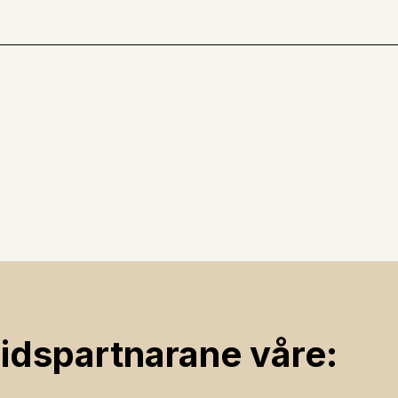
ids­partnarane våre: