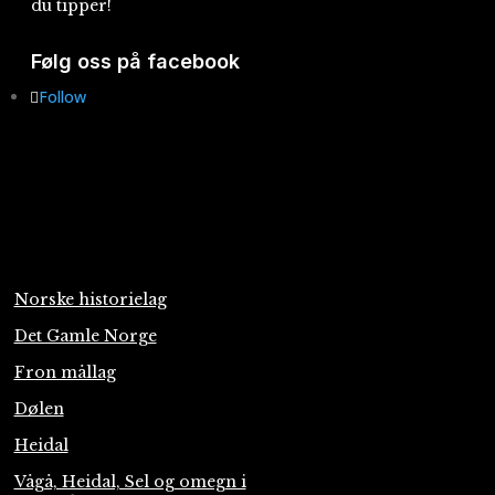
du tipper!
Følg oss på facebook
Follow
Norske historielag
Det Gamle Norge
Fron mållag
Dølen
Heidal
Vågå, Heidal, Sel og omegn i