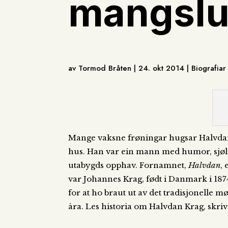
mangslu
av Tormod Bråten | 24. okt 2014 | Biografia
Mange vaksne frøningar hugsar Halvdan 
hus. Han var ein mann med humor, sjølv
utabygds opphav. Fornamnet,
Halvdan
,
var Johannes Krag, født i Danmark i 1874
for at ho braut ut av det tradisjonelle m
åra. Les historia om Halvdan Krag, skri