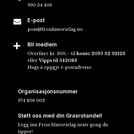
990 34 406
E-post

post@fronhistorielag.no
Bli medlem

Overføre kr. 300,– til
konto
2095 32 92123
eller
Vipps til 542083
Hugs å oppgje e-postadresse.
Organisasjonsnummer
974 806 002
Støtt oss med din Grasrotandel!
Legg inn Fron Historielag neste gong du
tipper!