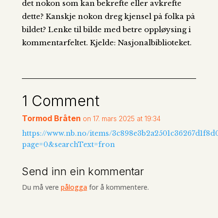
det nokon som kan bekrefte eller avkrefte
dette? Kanskje nokon dreg kjensel på folka på
bildet? Lenke til bilde med betre oppløysing i
kommentarfeltet. Kjelde: Nasjonalbiblioteket.
1 Comment
Tormod Bråten
on 17. mars 2025 at 19:34
https://www.nb.no/items/3c898e3b2a2501c36267d1f8d
page=0&searchText=fron
Send inn ein kommentar
Du må vere
pålogga
for å kommentere.