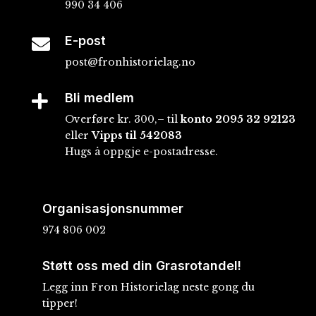
990 34 406
E-post

post@fronhistorielag.no
Bli medlem

Overføre kr. 300,– til
konto
2095 32 92123
eller
Vipps til 542083
Hugs å oppgje e-postadresse.
Organisasjonsnummer
974 806 002
Støtt oss med din Grasrotandel!
Legg inn Fron Historielag neste gong du
tipper!