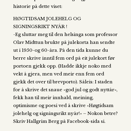
historie på dette viset:
HØGTIDSAM JOLEHELG OG
SIGNINGSRIKT NYÅR !
-Eg sluttar meg til den helsinga som professor
Olav Midttun brukte på julekorta han sendte
ut i 1950-og 60-åra. På den tida kunne du
berre skrive inntil fem ord på eit julekort før
portoen gjekk opp. (Hadde ikkje noko med
vekt å gjera, men ved meir enn fem ord
gjekk det over til brevporto). Såleis: I staden
for å skrive det snaue «god jul og godt nyttår»,
fekk han til meir innhald, meining,
optimisme og poesi ved å skrive «Høgtidsam
jolehelg og signingsrikt nyår!» – Nokon betre?
Skriv Hallgrim Berg på Facebook-sida si.