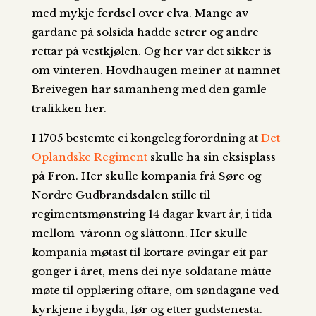
med mykje ferdsel over elva. Mange av
gardane på solsida hadde setrer og andre
rettar på vestkjølen. Og her var det sikker is
om vinteren. Hovdhaugen meiner at namnet
Breivegen har samanheng med den gamle
trafikken her.
I 1705 bestemte ei kongeleg forordning at
Det
Oplandske Regiment
skulle ha sin eksisplass
på Fron. Her skulle kompania frå Søre og
Nordre Gudbrandsdalen stille til
regimentsmønstring 14 dagar kvart år, i tida
mellom våronn og slåttonn. Her skulle
kompania møtast til kortare øvingar eit par
gonger i året, mens dei nye soldatane måtte
møte til opplæring oftare, om søndagane ved
kyrkjene i bygda, før og etter gudstenesta.