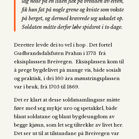
låg nede på en liden flek på bredden av elven,
fik hun fat på nogle grene og kviste som vokste
på berget, og dermed kravrede seg uskadet op.
Soldaten måtte derfor løbe spidsrot i to dage.
Deretter levde dei to vel i hop . Det fortel
Gudbrandsdalsfuten Prahm i 1773 frå
eksisplasssen Breivegen. Eksisplassen kom til
å prege bygdelivet på mange vis, både sosialt
og praktisk, i dei 160 åra mønstringsplassen
var i bruk, frå 1705 til 1869.
Det er klart at desse soldatsamlingane måtte
føre med seg mykje uro og spetakkel, både
blant soldatane og blant bygdeungdom av
begge kjønn, som let seg tiltrekke av livet her.
Det ser ut til at tilstandane på Breivegen var