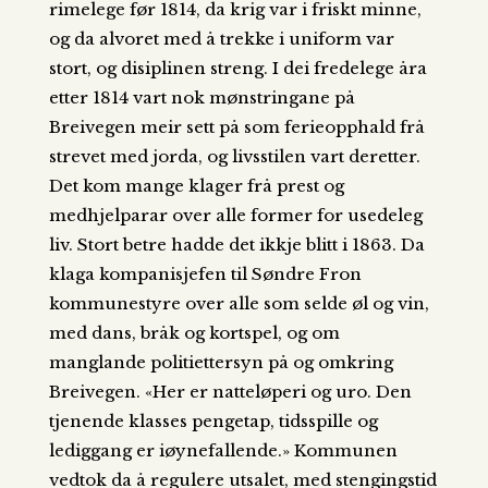
rimelege før 1814, da krig var i friskt minne,
og da alvoret med å trekke i uniform var
stort, og disiplinen streng. I dei fredelege åra
etter 1814 vart nok mønstringane på
Breivegen meir sett på som ferieopphald frå
strevet med jorda, og livsstilen vart deretter.
Det kom mange klager frå prest og
medhjelparar over alle former for usedeleg
liv. Stort betre hadde det ikkje blitt i 1863. Da
klaga kompanisjefen til Søndre Fron
kommunestyre over alle som selde øl og vin,
med dans, bråk og kortspel, og om
manglande politiettersyn på og omkring
Breivegen. «Her er natteløperi og uro. Den
tjenende klasses pengetap, tidsspille og
lediggang er iøynefallende.» Kommunen
vedtok da å regulere utsalet, med stengingstid