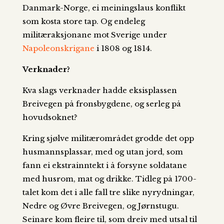
Danmark-Norge, ei meiningslaus konflikt
som kosta store tap. Og endeleg
militæraksjonane mot Sverige under
Napoleonskrigane
i 1808 og 1814.
Verknader?
Kva slags verknader hadde eksisplassen
Breivegen på fronsbygdene, og serleg på
hovudsoknet?
Kring sjølve militærområdet grodde det opp
husmannsplassar, med og utan jord, som
fann ei ekstrainntekt i å forsyne soldatane
med husrom, mat og drikke. Tidleg på 1700-
talet kom det i alle fall tre slike nyrydningar,
Nedre og Øvre Breivegen, og Jørnstugu.
Seinare kom fleire til, som dreiv med utsal til