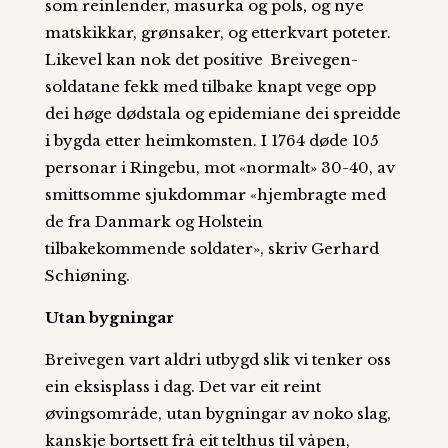
som reinlender, masurka og pols, og nye
matskikkar, grønsaker, og etterkvart poteter.
Likevel kan nok det positive Breivegen-
soldatane fekk med tilbake knapt vege opp
dei høge dødstala og epidemiane dei spreidde
i bygda etter heimkomsten. I 1764 døde 105
personar i Ringebu, mot «normalt» 30-40, av
smittsomme sjukdommar «hjembragte med
de fra Danmark og Holstein
tilbakekommende soldater», skriv Gerhard
Schiøning.
Utan bygningar
Breivegen vart aldri utbygd slik vi tenker oss
ein eksisplass i dag. Det var eit reint
øvingsområde, utan bygningar av noko slag,
kanskje bortsett frå eit telthus til våpen,