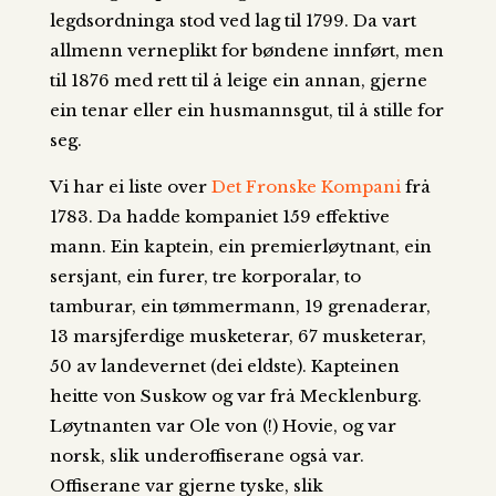
legdsordninga stod ved lag til 1799. Da vart
allmenn verneplikt for bøndene innført, men
til 1876 med rett til å leige ein annan, gjerne
ein tenar eller ein husmannsgut, til å stille for
seg.
Vi har ei liste over
Det Fronske Kompani
frå
1783. Da hadde kompaniet 159 effektive
mann. Ein kaptein, ein premierløytnant, ein
sersjant, ein furer, tre korporalar, to
tamburar, ein tømmermann, 19 grenaderar,
13 marsjferdige musketerar, 67 musketerar,
50 av landevernet (dei eldste). Kapteinen
heitte von Suskow og var frå Mecklenburg.
Løytnanten var Ole von (!) Hovie, og var
norsk, slik underoffiserane også var.
Offiserane var gjerne tyske, slik