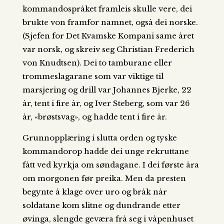
kommandospråket framleis skulle vere, dei
brukte von framfor namnet, også dei norske.
(Sjefen for Det Kvamske Kompani same året
var norsk, og skreiv seg Christian Frederich
von Knudtsen). Dei to tamburane eller
trommeslagarane som var viktige til
marsjering og drill var Johannes Bjerke, 22
år, tent i fire år, og Iver Steberg, som var 26
år, «brøstsvag», og hadde tent i fire år.
Grunnopplæring i slutta orden og tyske
kommandorop hadde dei unge rekruttane
fått ved kyrkja om søndagane. I dei første åra
om morgonen før preika. Men da presten
begynte å klage over uro og bråk når
soldatane kom slitne og dundrande etter
øvinga, slengde geværa frå seg i våpenhuset