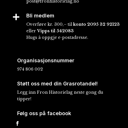
post@fronhistorielag.no
Bli medlem

Overføre kr. 300,– til
konto
2095 32 92123
eller
Vipps til 542083
Hugs å oppgje e-postadresse.
Organisasjonsnummer
974 806 002
Støtt oss med din Grasrotandel!
Legg inn Fron Historielag neste gong du
tipper!
Følg oss på facebook