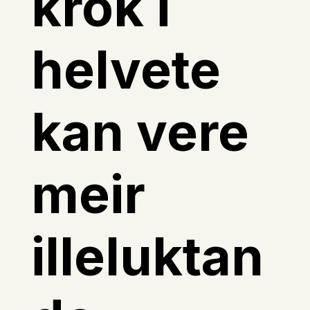
krok i
helvete
kan vere
meir
illeluktan