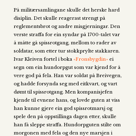
På militærsamlingane skulle det herske hard
disiplin. Det skulle reagerast strengt på
reglementsbrot og andre misgjerningar. Den
verste straffa for ein syndar på 1700-talet var
å måtte gå spissrotgang, mellom to rader av
soldatar, som etter tur stokkprylte stakkaren.
Ivar Kleiven fortel i boka
«Fronsbygdin»
ei
segn om ein hundorpgut som var kjend for å
vere god på fela. Han var soldat på Breivegen,
og hadde forsynda seg med eitkvart, og vart
dømt til spissrotgang. Men kompanisjefen
kjende til evnene hans, og lovde guten at viss
han kunne gjere ein god spissrotmarsj og
spele den på oppstillinga dagen etter, skulle
han få sleppe straffa. Hundorpguten stilte om
morgonen med fela og den nye marsjen i