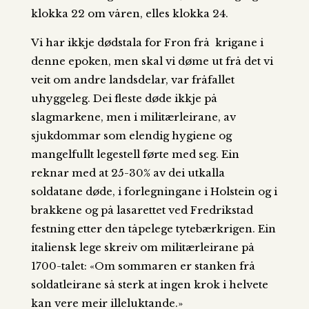
klokka 22 om våren, elles klokka 24.
Vi har ikkje dødstala for Fron frå krigane i
denne epoken, men skal vi døme ut frå det vi
veit om andre landsdelar, var fråfallet
uhyggeleg. Dei fleste døde ikkje på
slagmarkene, men i militærleirane, av
sjukdommar som elendig hygiene og
mangelfullt legestell førte med seg. Ein
reknar med at 25-30% av dei utkalla
soldatane døde, i forlegningane i Holstein og i
brakkene og på lasarettet ved Fredrikstad
festning etter den tåpelege tytebærkrigen. Ein
italiensk lege skreiv om militærleirane på
1700-talet: «Om sommaren er stanken frå
soldatleirane så sterk at ingen krok i helvete
kan vere meir illeluktande.»