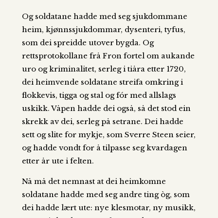
Og soldatane hadde med seg sjukdommane
heim, kjønnssjukdommar, dysenteri, tyfus,
som dei spreidde utover bygda. Og
rettsprotokollane frå Fron fortel om aukande
uro og kriminalitet, serleg i tiåra etter 1720,
dei heimvende soldatane streifa omkring i
flokkevis, tigga og stal og fór med allslags
uskikk. Våpen hadde dei også, så det stod ein
skrekk av dei, serleg på setrane. Dei hadde
sett og slite for mykje, som Sverre Steen seier,
og hadde vondt for å tilpasse seg kvardagen
etter år ute i felten.
Nå må det nemnast at dei heimkomne
soldatane hadde med seg andre ting òg, som
dei hadde lært ute: nye klesmotar, ny musikk,