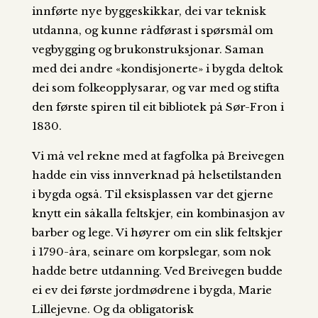
innførte nye byggeskikkar, dei var teknisk
utdanna, og kunne rådførast i spørsmål om
vegbygging og brukonstruksjonar. Saman
med dei andre «kondisjonerte» i bygda deltok
dei som folkeopplysarar, og var med og stifta
den første spiren til eit bibliotek på Sør-Fron i
1830.
Vi må vel rekne med at fagfolka på Breivegen
hadde ein viss innverknad på helsetilstanden
i bygda også. Til eksisplassen var det gjerne
knytt ein såkalla feltskjer, ein kombinasjon av
barber og lege. Vi høyrer om ein slik feltskjer
i 1790-åra, seinare om korpslegar, som nok
hadde betre utdanning. Ved Breivegen budde
ei ev dei første jordmødrene i bygda, Marie
Lillejevne. Og da obligatorisk