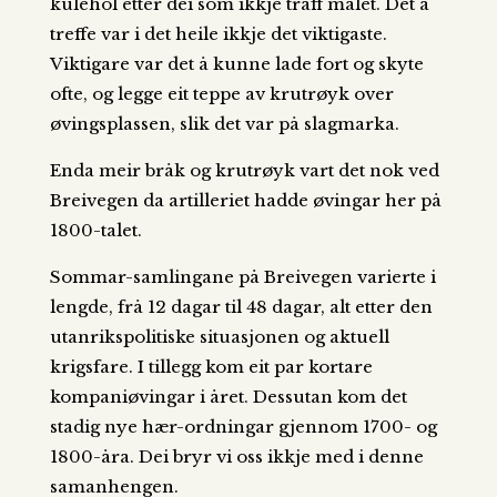
kulehol etter dei som ikkje traff målet. Det å
treffe var i det heile ikkje det viktigaste.
Viktigare var det å kunne lade fort og skyte
ofte, og legge eit teppe av krutrøyk over
øvingsplassen, slik det var på slagmarka.
Enda meir bråk og krutrøyk vart det nok ved
Breivegen da artilleriet hadde øvingar her på
1800-talet.
Sommar-samlingane på Breivegen varierte i
lengde, frå 12 dagar til 48 dagar, alt etter den
utanrikspolitiske situasjonen og aktuell
krigsfare. I tillegg kom eit par kortare
kompaniøvingar i året. Dessutan kom det
stadig nye hær-ordningar gjennom 1700- og
1800-åra. Dei bryr vi oss ikkje med i denne
samanhengen.