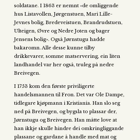
soldatane. I 1863 er nemnt «de omliggende
hus Listavollen, Jørgenstuen, Mari Lille-
Jevnes bolig, Bredeveistuen, Brandrudstuen,
Ulteigen, Øvre og Nedre Joten og bager
Jensens bolig». Også Jørnstugu hadde
bakaromn. Alle desse kunne tilby
drikkevarer, somme matservering, ein liten
landhandel var her også, truleg på nedre
Breivegen.
I 1753 kom den første priviligerte
handelsmannen til Fron. Det var Ole Dampe,
tidlegare kjøpmann i Kristiania. Han slo seg
ned på Breivegen, og bygsla to plassar der,
Jørnstugu og Breivegen. Han måtte love at
han ikkje skulle hindre dei omkringliggande
plassane og gardane å handle med mat og