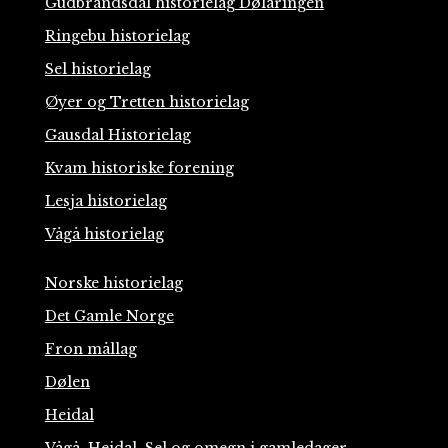
Gudbrandsdal historielag Dølaringen
Ringebu historielag
Sel historielag
Øyer og Tretten historielag
Gausdal Historielag
Kvam historiske forening
Lesja historielag
Vågå historielag
Norske historielag
Det Gamle Norge
Fron mållag
Dølen
Heidal
Vågå, Heidal, Sel og omegn i gamledager