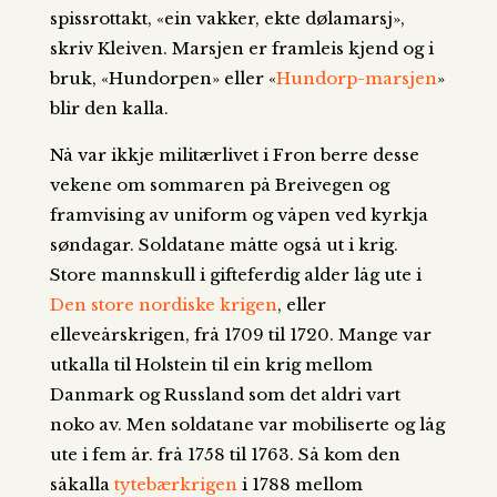
spissrottakt, «ein vakker, ekte dølamarsj»,
skriv Kleiven. Marsjen er framleis kjend og i
bruk, «Hundorpen» eller «
Hundorp-marsjen
»
blir den kalla.
Nå var ikkje militærlivet i Fron berre desse
vekene om sommaren på Breivegen og
framvising av uniform og våpen ved kyrkja
søndagar. Soldatane måtte også ut i krig.
Store mannskull i gifteferdig alder låg ute i
Den store nordiske krigen
, eller
elleveårskrigen, frå 1709 til 1720. Mange var
utkalla til Holstein til ein krig mellom
Danmark og Russland som det aldri vart
noko av. Men soldatane var mobiliserte og låg
ute i fem år. frå 1758 til 1763. Så kom den
såkalla
tytebærkrigen
i 1788 mellom