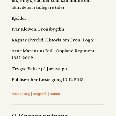
ikkje mykje att her som kan minne om
aktiviteten i tidlegare tider.
Kjelder:
Ivar Kleiven: Fronsbygdin
Ragnar Øvrelid: Historia om Fron, 1 og 2
Arne Marensius Bull: Oppland Regiment
1657-2002
Trygve Bakke på Jørnstugu
Publisert her første gong 10.12.2013
drikke
|
krig
|
slagsmål
|
soldat