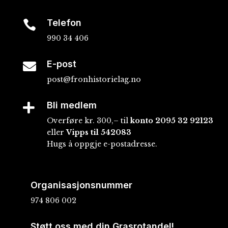
Telefon

990 34 406
E-post

post@fronhistorielag.no
Bli medlem

Overføre kr. 300,– til
konto
2095 32 92123
eller
Vipps til 542083
Hugs å oppgje e-postadresse.
Organisasjonsnummer
974 806 002
Støtt oss med din Grasrotandel!