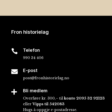
Fron historielag
Telefon

990 34 406
E-post

post@fronhistorielag.no
Bli medlem

Overføre kr. 300,– til
konto
2095 32 92123
eller
Vipps til 542083
Hugs å oppgje e-postadresse.