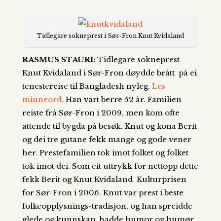
Tidlegare sokneprest i Sør-Fron Knut Kvidaland
RASMUS STAURI:
Tidlegare sokneprest
Knut Kvidaland i Sør-Fron døydde brått på ei
tenestereise til Bangladesh nyleg.
Les
minneord.
Han vart berre 52 år. Familien
reiste frå Sør-Fron i 2009, men kom ofte
attende til bygda på besøk. Knut og kona Berit
og dei tre gutane fekk mange og gode vener
her. Prestefamilien tok imot folket og folket
tok imot dei. Som eit uttrykk for nettopp dette
fekk Berit og Knut Kvidaland Kulturprisen
for Sør-Fron i 2006. Knut var prest i beste
folkeopplysnings-tradisjon, og han spreidde
glede og kunnskap, hadde humor og humør