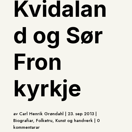
Kvidalan
d og Sør
Fron
kyrkje
av Carl Henrik Grøndahl | 23. sep 2013 |
Biografiar, Folketru, Kunst og handverk | 0
kommentarar