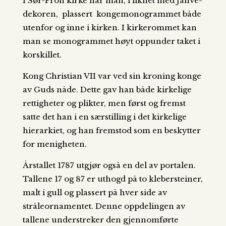
I Sør-Fron kirke har man, i likhet med Jahve-
dekoren, plassert kongemonogrammet både
utenfor og inne i kirken. I kirkerommet kan
man se monogrammet høyt oppunder taket i
korskillet.
Kong Christian VII var ved sin kroning konge
av Guds nåde. Dette gav han både kirkelige
rettigheter og plikter, men først og fremst
satte det han i en særstilling i det kirkelige
hierarkiet, og han fremstod som en beskytter
for menigheten.
Årstallet 1787 utgjør også en del av portalen.
Tallene 17 og 87 er uthogd på to klebersteiner,
malt i gull og plassert på hver side av
stråleornamentet. Denne oppdelingen av
tallene understreker den gjennomførte