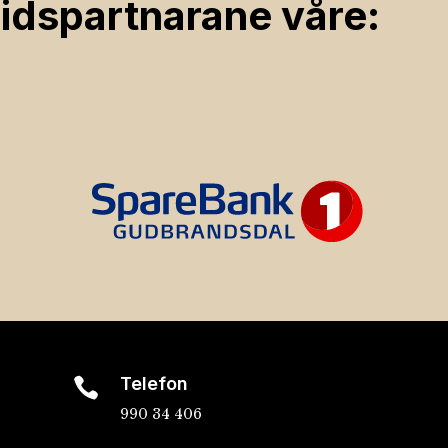
ids­partnarane våre:
Telefon

990 34 406