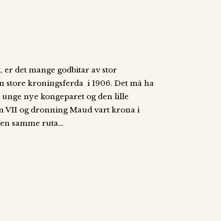
, er det mange godbitar av stor
en store kroningsferda i 1906. Det må ha
et unge nye kongeparet og den lille
 VII og dronning Maud vart krona i
sten samme ruta…