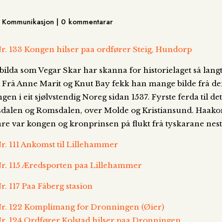
r, Kommunikasjon | 0 kommentarar
bilda som Vegar Skar har skanna for historielaget så langt
er. Frå Anne Marit og Knut Bay fekk han mange bilde frå d
ngen i eit sjølvstendig Noreg sidan 1537. Fyrste ferda til d
alen og Romsdalen, over Molde og Kristiansund. Haakon
are var kongen og kronprinsen på flukt frå tyskarane ne