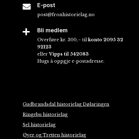
E-post

post@fronhistorielag.no
Bli medlem

Overføre kr. 300,– til
konto
2095 32
92123
eller
Vipps til 542083
Hugs å oppgje e-postadresse.
Gudbrandsdal historielag Dølaringen
Ringebu historielag
Sel historielag
Øyer og Tretten historielag