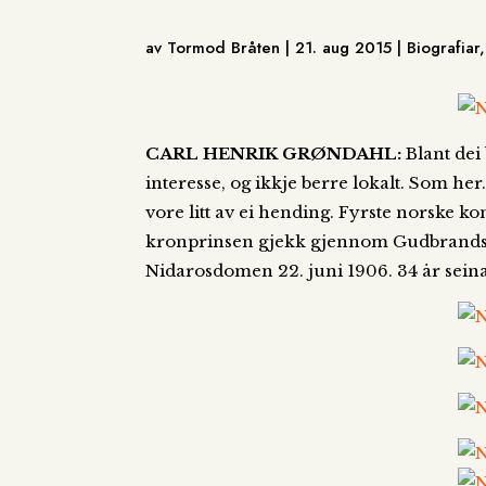
av Tormod Bråten | 21. aug 2015 | Biografia
CARL HENRIK GRØNDAHL:
Blant dei 
interesse, og ikkje berre lokalt. Som h
vore litt av ei hending. Fyrste norske ko
kronprinsen gjekk gjennom Gudbrandsd
Nidarosdomen 22. juni 1906. 34 år sein