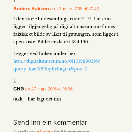
Anders Bakken
on 22. mars 2016 at 20:42
I den store bildesamlinga etter H. H. Lie som
ligger tilgjengelig på digitaltmuseum.no finnes
faktisk et bilde av liket til guttungen, som ligger i
åpen kiste. Bildet er datert 13.4.1901.
Legger ved linken under her.
http://digitaltmuseum.no/011012290516?
query=karl%20byhrhagen&pos=0
CHG
on 27. mars 2016 at 16:56
takk – har lagt det inn
Send inn ein kommentar
Du må vere
pålogga
for å kommentere.