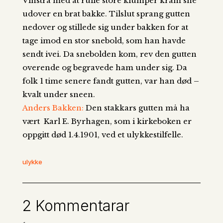
Vinstra med at rulle store klumper kram sne
udover en brat bakke. Tilslut sprang gutten
nedover og stillede sig under bakken for at
tage imod en stor snebold, som han havde
sendt ivei. Da snebolden kom, rev den gutten
overende og begravede ham under sig. Da
folk 1 time senere fandt gutten, var han død –
kvalt under sneen.
Anders Bakken:
Den stakkars gutten må ha
vært Karl E. Byrhagen, som i kirkeboken er
oppgitt død 1.4.1901, ved et ulykkestilfelle.
ulykke
2 Kommentarar