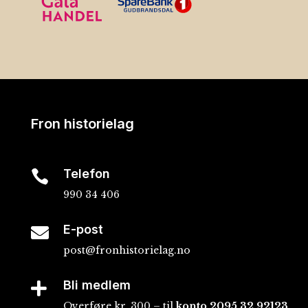
Fron historielag
Telefon

990 34 406
E-post

post@fronhistorielag.no
Bli medlem

Overføre kr. 300,– til
konto
2095 32 92123