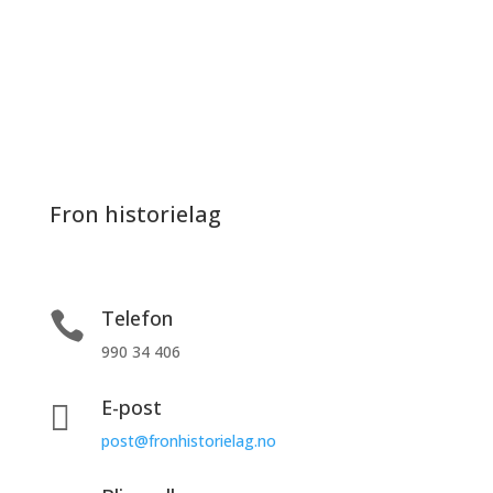
Fron historielag
Telefon

990 34 406
E-post

post@fronhistorielag.no