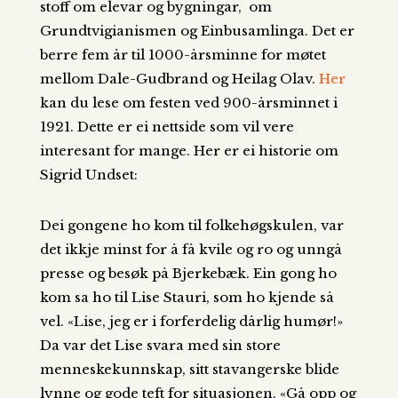
stoff om elevar og bygningar, om
Grundtvigianismen og Einbusamlinga. Det er
berre fem år til 1000-årsminne for møtet
mellom Dale-Gudbrand og Heilag Olav.
Her
kan du lese om festen ved 900-årsminnet i
1921. Dette er ei nettside som vil vere
interesant for mange. Her er ei historie om
Sigrid Undset:
Dei gongene ho kom til folkehøgskulen, var
det ikkje minst for å få kvile og ro og unngå
presse og besøk på Bjerkebæk. Ein gong ho
kom sa ho til Lise Stauri, som ho kjende så
vel. «Lise, jeg er i forferdelig dårlig humør!»
Da var det Lise svara med sin store
menneskekunnskap, sitt stavangerske blide
lynne og gode teft for situasjonen. «Gå opp og