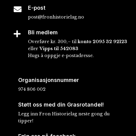
E-post

post@fronhistorielag.no
Bli medlem

Overføre kr. 300,– til
konto
2095 32 92123
eller
Vipps til 542083
Hugs å oppgje e-postadresse.
Organisasjonsnummer
974 806 002
Støtt oss med din Grasrotandel!
Legg inn Fron Historielag neste gong du
tipper!