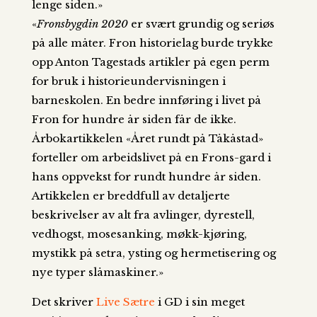
lenge siden.»
«
Fronsbygdin 2020
er svært grundig og seriøs
på alle måter. Fron historielag burde trykke
opp Anton Tagestads artikler på egen perm
for bruk i historieundervisningen i
barneskolen. En bedre innføring i livet på
Fron for hundre år siden får de ikke.
Årbokartikkelen «Året rundt på Tåkåstad»
forteller om arbeidslivet på en Frons-gard i
hans oppvekst for rundt hundre år siden.
Artikkelen er breddfull av detaljerte
beskrivelser av alt fra avlinger, dyrestell,
vedhogst, mosesanking, møkk-kjøring,
mystikk på setra, ysting og hermetisering og
nye typer slåmaskiner.»
Det skriver
Live Sætre
i GD i sin meget