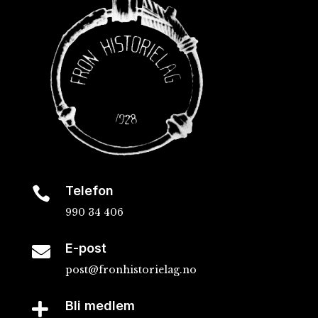
Telefon

990 34 406
E-post

post@fronhistorielag.no
Bli medlem
