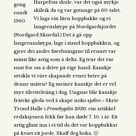
Harpefoss skule, var det også mykje
gong
skileik da eg var gutunge på 60-talet.
rundt
Vi laga ein liten hoppbakke og ei
1960
langrensløype på Nordgardsjordet
(Nordgard Skurdal.) Det å gå opp
langrennsløypa, lage i stand hoppbakken, og
gjere dei andre førebuingane til rennet var
minst like artig som å delta. Eg trur det var
sunt for oss å drive på eige hand. Kanskje
utvikla vi våre skapande evner betre på
denne måten? Eg meiner kanskje det er vel
mye tilretteleiing i dag. Ungane blir kanskje
fråteke gleda ved å skape noko sjølve.» Skriv
Trond Halle i
Fronsbygdin 2020,
ein artikkel
redaksjonen fekk før han døde 7. 10. i år. Eit
artig glimt inn i ei tid da det var hoppbakkar
på kvart eit jorde. Skaff deg boka. 🙂