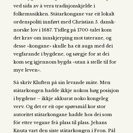
ved sida av å vera tradisjonskjelde i
folkemusikken. Ståtarkongane var eit lokalt
ordenspoliti innført med Christian 5. dansk-
norske lov i 1687. Tidleg på 1700-talet kom
det krav om innskjerping mot taterane, og
desse «kongane» skulle ha eit auga med dei
vegfarande i bygdene, og sørgje for at dei
kom seg igjennom bygda «utan å stelle til for
mye leven».
Så skriv Kluften på sin levande måte. Men
ståtarkongen hadde ikkje nokon høg posisjon
i bygdene – ikkje akkurat noko kongeleg
verv. Og det er eit ope spørsmål kor stor
autoritet ståtarkongane hadde hos dei som
fór etter vegane frå plass til plass. Jehans
Knuta vart den siste ståtarkongen i Fron. Pål