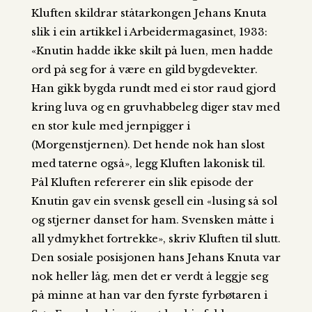
Kluften skildrar ståtarkongen Jehans Knuta
slik i ein artikkel i Arbeidermagasinet, 1933:
«Knutin hadde ikke skilt på luen, men hadde
ord på seg for å være en gild bygdevekter.
Han gikk bygda rundt med ei stor raud gjord
kring luva og en gruvhabbeleg diger stav med
en stor kule med jernpigger i
(Morgenstjernen). Det hende nok han slost
med taterne også», legg Kluften lakonisk til.
Pål Kluften refererer ein slik episode der
Knutin gav ein svensk gesell ein «lusing så sol
og stjerner danset for ham. Svensken måtte i
all ydmykhet fortrekke», skriv Kluften til slutt.
Den sosiale posisjonen hans Jehans Knuta var
nok heller låg, men det er verdt å leggje seg
på minne at han var den fyrste fyrbøtaren i