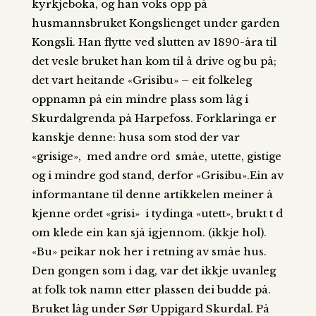
kyrkjeboka, og han voks opp på
husmannsbruket Kongslienget under garden
Kongsli. Han flytte ved slutten av 1890-åra til
det vesle bruket han kom til å drive og bu på;
det vart heitande «Grisibu» – eit folkeleg
oppnamn på ein mindre plass som låg i
Skurdalgrenda på Harpefoss. Forklaringa er
kanskje denne: husa som stod der var
«grisige», med andre ord småe, utette, gistige
og i mindre god stand, derfor «Grisibu».Ein av
informantane til denne artikkelen meiner å
kjenne ordet «grisi» i tydinga «utett», brukt t d
om klede ein kan sjå igjennom. (ikkje hol).
«Bu» peikar nok her i retning av småe hus.
Den gongen som i dag, var det ikkje uvanleg
at folk tok namn etter plassen dei budde på.
Bruket låg under Sør Uppigard Skurdal. På