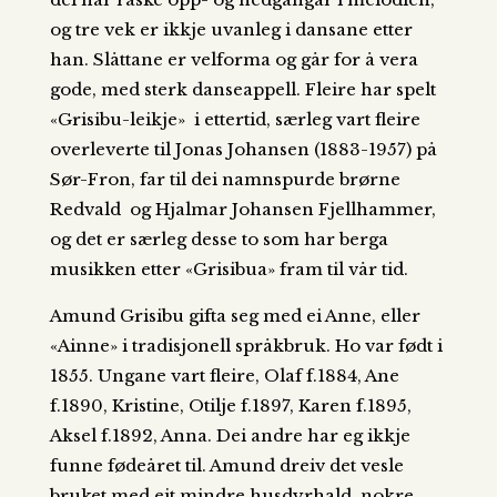
og tre vek er ikkje uvanleg i dansane etter
han. Slåttane er velforma og går for å vera
gode, med sterk danseappell. Fleire har spelt
«Grisibu-leikje» i ettertid, særleg vart fleire
overleverte til Jonas Johansen (1883-1957) på
Sør-Fron, far til dei namnspurde brørne
Redvald og Hjalmar Johansen Fjellhammer,
og det er særleg desse to som har berga
musikken etter «Grisibua» fram til vår tid.
Amund Grisibu gifta seg med ei Anne, eller
«Ainne» i tradisjonell språkbruk. Ho var født i
1855. Ungane vart fleire, Olaf f.1884, Ane
f.1890, Kristine, Otilje f.1897, Karen f.1895,
Aksel f.1892, Anna. Dei andre har eg ikkje
funne fødeåret til. Amund dreiv det vesle
bruket med eit mindre husdyrhald, nokre