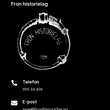
Fron historielag
Telefon

990 34 406
E-post

post@fronhistorielag.no