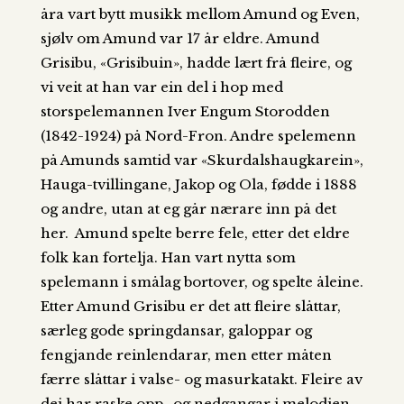
åra vart bytt musikk mellom Amund og Even,
sjølv om Amund var 17 år eldre. Amund
Grisibu, «Grisibuin», hadde lært frå fleire, og
vi veit at han var ein del i hop med
storspelemannen Iver Engum Storodden
(1842-1924) på Nord-Fron. Andre spelemenn
på Amunds samtid var «Skurdalshaugkarein»,
Hauga-tvillingane, Jakop og Ola, fødde i 1888
og andre, utan at eg går nærare inn på det
her. Amund spelte berre fele, etter det eldre
folk kan fortelja. Han vart nytta som
spelemann i smålag bortover, og spelte åleine.
Etter Amund Grisibu er det att fleire slåttar,
særleg gode springdansar, galoppar og
fengjande reinlendarar, men etter måten
færre slåttar i valse- og masurkatakt. Fleire av
dei har raske opp- og nedgangar i melodien,