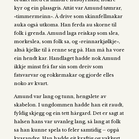
kyr og ein plassgris. Attåt var Amund tømrar,
«timmermeinn». Å drive som skinnfellmakar
auka også utkoma. Han ferda au skorne til
folk i grenda. Amund laga reiskap som slea,
morkeslea, som folk sa, og «reinnarkjølkje»,
altså kjelke til å renne seg på. Han må ha vore
ein hendt kar. Handlaget hadde nok Amund
ikkje minst frå far sin som dreiv som
fatsvarvar og rokkemakar og gjorde elles
noko av kvart.
Amund var lang og tunn, hengslete av
skabelon. I ungdommen hadde han eit raudt,
fyldig skjegg og ein tett hårgard. Det er sagt at
halsen hans var uvanleg lang, så lang at folk
sa han kunne spela to feler samtidig – oppå
kvarandre. Han hadde eit kraftig og vakkert