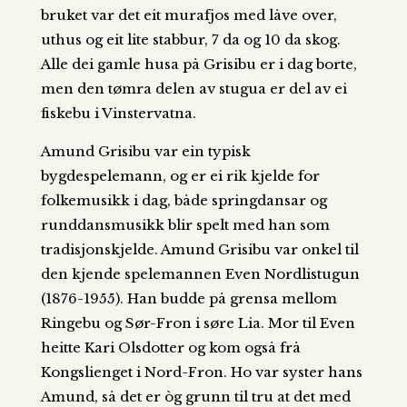
bruket var det eit murafjos med låve over,
uthus og eit lite stabbur, 7 da og 10 da skog.
Alle dei gamle husa på Grisibu er i dag borte,
men den tømra delen av stugua er del av ei
fiskebu i Vinstervatna.
Amund Grisibu var ein typisk
bygdespelemann, og er ei rik kjelde for
folkemusikk i dag, både springdansar og
runddansmusikk blir spelt med han som
tradisjonskjelde. Amund Grisibu var onkel til
den kjende spelemannen Even Nordlistugun
(1876-1955). Han budde på grensa mellom
Ringebu og Sør-Fron i søre Lia. Mor til Even
heitte Kari Olsdotter og kom også frå
Kongslienget i Nord-Fron. Ho var syster hans
Amund, så det er òg grunn til tru at det med