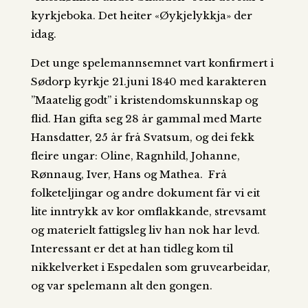
kyrkjeboka. Det heiter «Øykjelykkja» der
idag.
Det unge spelemannsemnet vart konfirmert i
Sødorp kyrkje 21.juni 1840 med karakteren
”Maatelig godt” i kristendomskunnskap og
flid. Han gifta seg 28 år gammal med Marte
Hansdatter, 25 år frå Svatsum, og dei fekk
fleire ungar: Oline, Ragnhild, Johanne,
Rønnaug, Iver, Hans og Mathea. Frå
folketeljingar og andre dokument får vi eit
lite inntrykk av kor omflakkande, strevsamt
og materielt fattigsleg liv han nok har levd.
Interessant er det at han tidleg kom til
nikkelverket i Espedalen som gruvearbeidar,
og var spelemann alt den gongen.