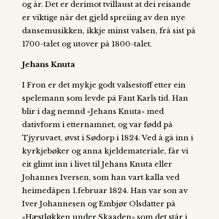
og år. Det er derimot tvillaust at dei reisande
er viktige når det gjeld spreiing av den nye
dansemusikken, ikkje minst valsen, frå sist på
1700-talet og utover på 1800-talet.
Jehans Knuta
I Fron er det mykje godt valsestoff etter ein
spelemann som levde på Fant Karls tid. Han
blir i dag nemnd «Jehans Knuta» med
dativform i etternamnet, og var fødd på
Tjyruvaet, øvst i Sødorp i 1824. Ved å gå inn i
kyrkjebøker og anna kjeldemateriale, får vi
eit glimt inn i livet til Jehans Knuta eller
Johannes Iversen, som han vart kalla ved
heimedåpen 1.februar 1824. Han var son av
Iver Johannesen og Embjør Olsdatter på
«Hæstløkken under Skaaden» som det står i