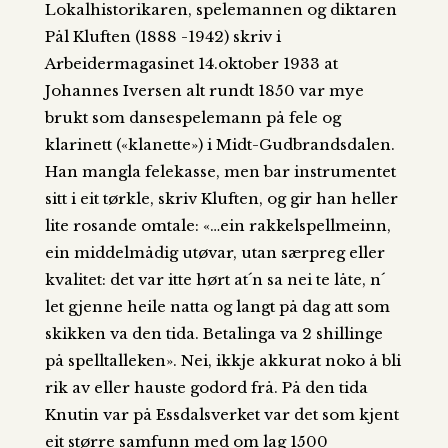
Lokalhistorikaren, spelemannen og diktaren
Pål Kluften (1888 -1942) skriv i
Arbeidermagasinet 14.oktober 1933 at
Johannes Iversen alt rundt 1850 var mye
brukt som dansespelemann på fele og
klarinett («klanette») i Midt-Gudbrandsdalen.
Han mangla felekasse, men bar instrumentet
sitt i eit tørkle, skriv Kluften, og gir han heller
lite rosande omtale: «…ein rakkelspellmeinn,
ein middelmådig utøvar, utan særpreg eller
kvalitet: det var itte hørt at´n sa nei te låte, n´
let gjenne heile natta og langt på dag att som
skikken va den tida. Betalinga va 2 shillinge
på spelltalleken». Nei, ikkje akkurat noko å bli
rik av eller hauste godord frå. På den tida
Knutin var på Essdalsverket var det som kjent
eit større samfunn med om lag 1500