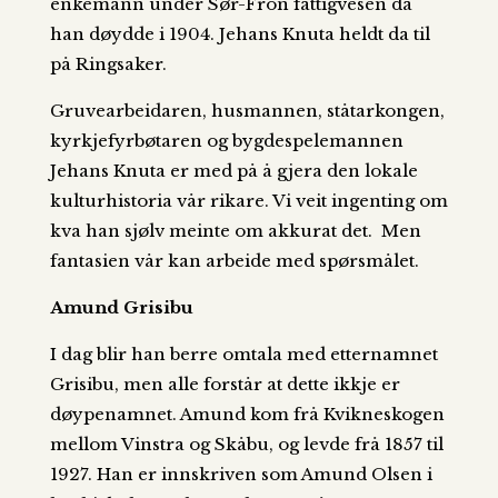
enkemann under Sør-Fron fattigvesen da
han døydde i 1904. Jehans Knuta heldt da til
på Ringsaker.
Gruvearbeidaren, husmannen, ståtarkongen,
kyrkjefyrbøtaren og bygdespelemannen
Jehans Knuta er med på å gjera den lokale
kulturhistoria vår rikare. Vi veit ingenting om
kva han sjølv meinte om akkurat det. Men
fantasien vår kan arbeide med spørsmålet.
Amund Grisibu
I dag blir han berre omtala med etternamnet
Grisibu, men alle forstår at dette ikkje er
døypenamnet. Amund kom frå Kvikneskogen
mellom Vinstra og Skåbu, og levde frå 1857 til
1927. Han er innskriven som Amund Olsen i