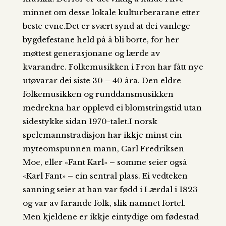
minnet om desse lokale kulturberarane etter
beste evne.Det er svært synd at dei vanlege
bygdefestane held på å bli borte, for her
møttest generasjonane og lærde av
kvarandre. Folkemusikken i Fron har fått nye
utøvarar dei siste 30 – 40 åra. Den eldre
folkemusikken og runddansmusikken
medrekna har opplevd ei blomstringstid utan
sidestykke sidan 1970-talet.I norsk
spelemannstradisjon har ikkje minst ein
myteomspunnen mann, Carl Fredriksen
Moe, eller «Fant Karl» – somme seier også
«Karl Fant» – ein sentral plass. Ei vedteken
sanning seier at han var fødd i Lærdal i 1823
og var av farande folk, slik namnet fortel.
Men kjeldene er ikkje eintydige om fødestad