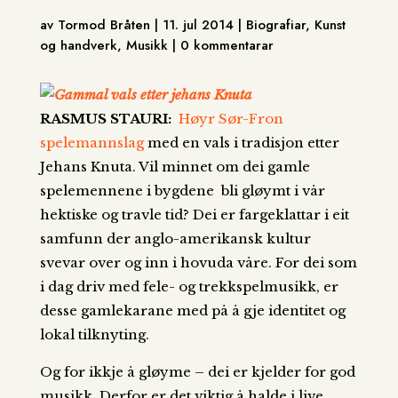
av Tormod Bråten | 11. jul 2014 | Biografiar, Kunst
og handverk, Musikk | 0 kommentarar
RASMUS STAURI:
Høyr Sør-Fron
spelemannslag
med en vals i tradisjon etter
Jehans Knuta. Vil minnet om dei gamle
spelemennene i bygdene bli gløymt i vår
hektiske og travle tid? Dei er fargeklattar i eit
samfunn der anglo-amerikansk kultur
svevar over og inn i hovuda våre. For dei som
i dag driv med fele- og trekkspelmusikk, er
desse gamlekarane med på å gje identitet og
lokal tilknyting.
Og for ikkje å gløyme – dei er kjelder for god
musikk. Derfor er det viktig å halde i live