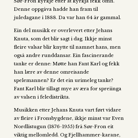
Sør-Fron kyrkje etter at kyrkja fekk omn.
Denne oppgåva hadde han fram til
juledagane i 1888. Da var han 64 år gammal.
Ein del musikk er overlevert etter Jehans
Knuta, som det blir sagt i dag. Ikkje minst
fleire valsar blir knytte til namnet hans, men
også andre runddansar. Ein fascinerande
tanke er denne: Møtte han Fant Karl og fekk
han lære av denne omreisande
spelemannen? Er det ein urimeleg tanke?
Fant Karl blir tillagt mye av æra for spreiinga
av valsen i feledistrikta.
Musikken etter Jehans Knuta vart ført vidare
av fleire i Fronsbygdene, ikkje minst var Even
Nordlistugun (1876-1955) frå Sør-Fron eit
viktig mellomledd. Og Fjellhammer-karane,