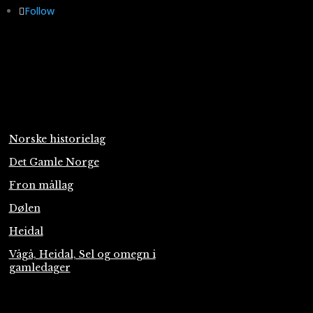
Follow
Norske historielag
Det Gamle Norge
Fron mållag
Dølen
Heidal
Vågå, Heidal, Sel og omegn i
gamledager