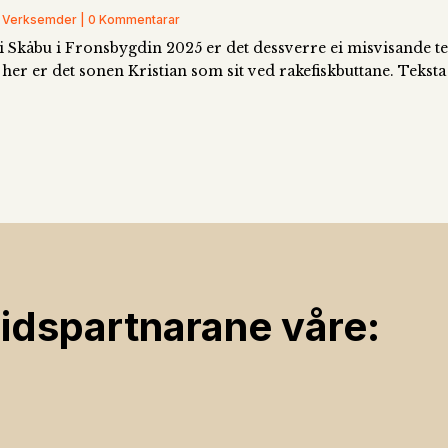
on, Verksemder | 0 Kommentarar
i Skåbu i Fronsbygdin 2025 er det dessverre ei misvisande tekst
er er det sonen Kristian som sit ved rakefiskbuttane. Teksta sk
ids­partnarane våre: