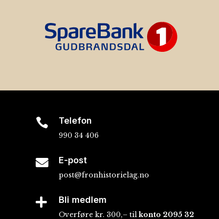
Telefon

990 34 406
E-post

post@fronhistorielag.no
Bli medlem

Overføre kr. 300,– til
konto
2095 32