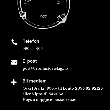
Telefon

990 34 406
E-post

post@fronhistorielag.no
Bli medlem

Overføre kr. 300,– til
konto
2095 32 92123
eller
Vipps til 542083
Hugs å oppgje e-postadresse.