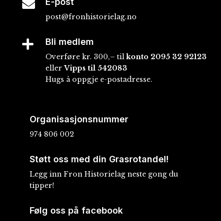
E-post

post@fronhistorielag.no
Bli medlem

Overføre kr. 300,– til
konto
2095 32 92123
eller
Vipps til 542083
Hugs å oppgje e-postadresse.
Organisasjonsnummer
974 806 002
Støtt oss med din Grasrotandel!
Legg inn Fron Historielag neste gong du
tipper!
Følg oss på facebook