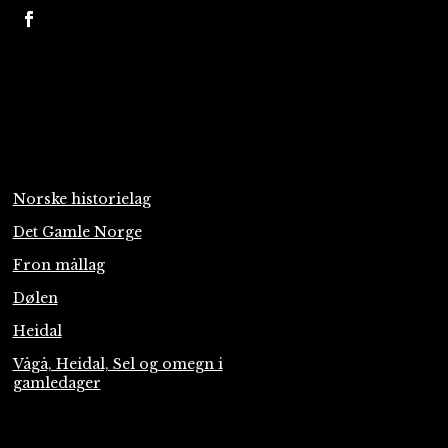
Norske historielag
Det Gamle Norge
Fron mållag
Dølen
Heidal
Vågå, Heidal, Sel og omegn i
gamledager