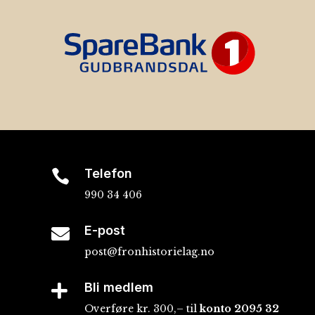
Telefon

990 34 406
E-post

post@fronhistorielag.no
Bli medlem

Overføre kr. 300,– til
konto
2095 32