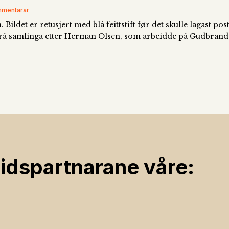
ommentarar
ildet er retusjert med blå feittstift før det skulle lagast 
er frå samlinga etter Herman Olsen, som arbeidde på Gudbrand
ids­partnarane våre: