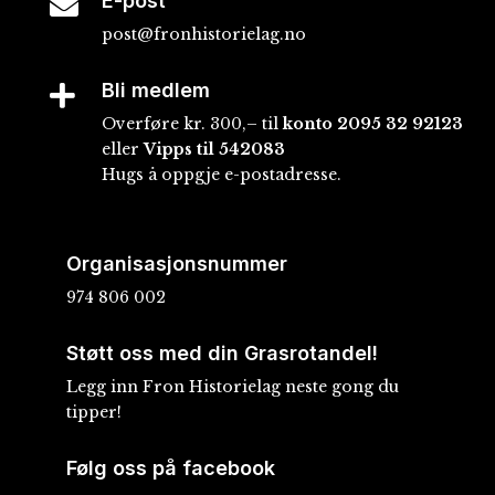
E-post

post@fronhistorielag.no
Bli medlem

Overføre kr. 300,– til
konto
2095 32 92123
eller
Vipps til 542083
Hugs å oppgje e-postadresse.
Organisasjonsnummer
974 806 002
Støtt oss med din Grasrotandel!
Legg inn Fron Historielag neste gong du
tipper!
Følg oss på facebook