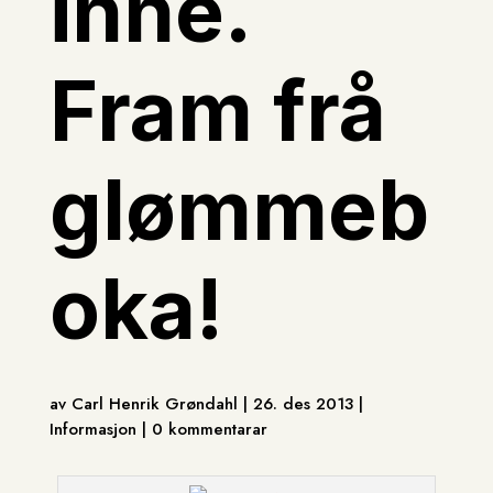
inne.
Fram frå
glømmeb
oka!
av Carl Henrik Grøndahl | 26. des 2013 |
Informasjon | 0 kommentarar