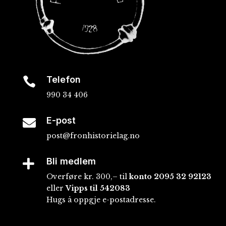
Telefon

990 34 406
E-post

post@fronhistorielag.no
Bli medlem

Overføre kr. 300,– til
konto
2095 32 92123
eller
Vipps til 542083
Hugs å oppgje e-postadresse.