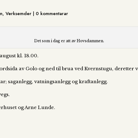
jon, Verksemder | 0 kommentarar
Det som i dag er att av Hovsdammen.
ugust kl. 18.00.
ordsida av Golo og ned til brua ved Kvernstugu, deretter vid
ftar; saganlegg, vatningsanlegg og kraftanlegg.
vegs.
erhuset og Arne Lunde.