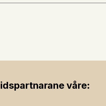
ids­partnarane våre: