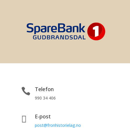
Telefon

990 34 406
E-post

post@fronhistorielag.no