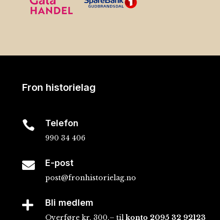
Fron historielag
Telefon

990 34 406
E-post

post@fronhistorielag.no
Bli medlem

Overføre kr. 300,– til
konto
2095 32 92123