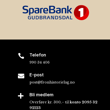
Telefon

990 34 406
E-post

post@fronhistorielag.no
Bli medlem

Overføre kr. 300,– til
konto
2095 32
92123