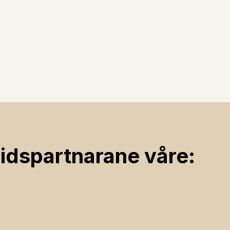
ids­partnarane våre: