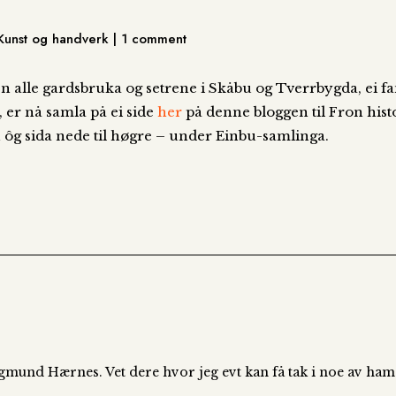
, Kunst og handverk | 1 comment
en alle gardsbruka og setrene i Skåbu og Tverrbygda, ei fan
er nå samla på ei side
her
på denne bloggen til Fron his
n ôg sida nede til høgre – under Einbu-samlinga.
igmund Hærnes. Vet dere hvor jeg evt kan få tak i noe av ham