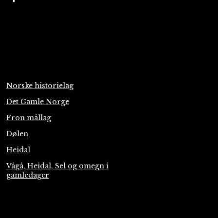
Norske historielag
Det Gamle Norge
Fron mållag
Dølen
Heidal
Vågå, Heidal, Sel og omegn i
gamledager