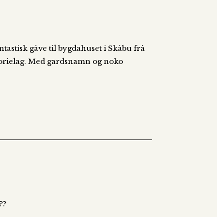
tastisk gåve til bygdahuset i Skåbu frå
torielag. Med gardsnamn og noko
??