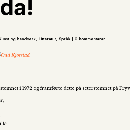
rda!
 Kunst og handverk, Litteratur, Språk | 0 kommentarar
-stemnet i 1972 og framførte dette på seterstemnet på Fryvo
r,
–
llé.