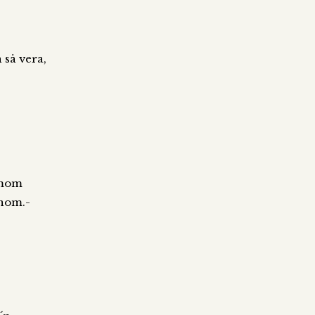
n så vera,
mmom
nnom.-