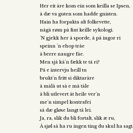
Her eit åre kom ein som keilla se Ipsen,
å dæ va guten som hadde gnisten.
Hain ha forpakta alt folkevette,
någå røm på fint keille sykologi.
´N gjekk her å sporde, å på ingor ri
speinn ´n ehop tråe
å berre naugre fåe.
Men sjå kå´n fækk te tå ri?
På e intervju heill tu
brukt´n fritt si diktaråre
å målå ut så e må tåle
å bli utlevert åt heile ver´n
me´n simpel kontrafei
så dæ gløse langt tå lei.
Ja, ra, slik du bli fortalt, slik æ ru,
Å sjøl så ha ru ingen ting du skul ha sagt