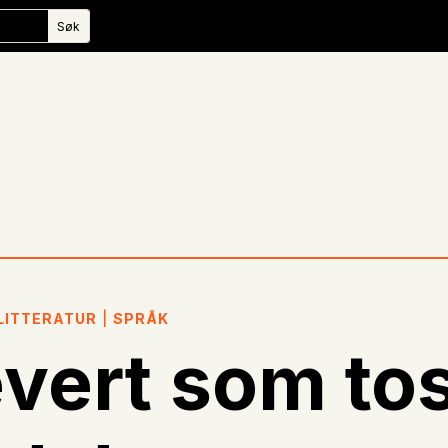
LITTERATUR
|
SPRÅK
evert som to