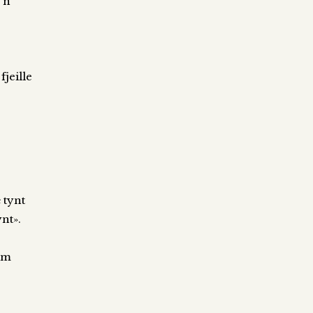
ø´n
fjeille
æ tynt
ynt».
,
lom