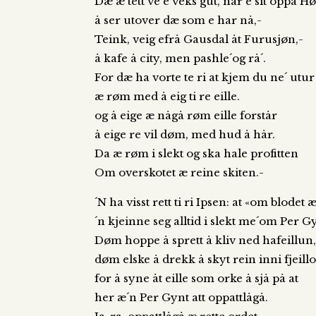
Dæ æ tett ve e veks gut, når e sit oppå H
å ser utover dæ som e har nå,-
Teink, veig efrå Gausdal åt Furusjøn,-
å kafe å city, men pashle´og rå´.
For dæ ha vorte te ri at kjem du ne´ utur 
æ røm med å eig ti re eille.
og å eige æ någå røm eille forstår
å eige re vil døm, med hud å hår.
Da æ røm i slekt og ska hale profitten
Om overskotet æ reine skiten.-
´N ha visst rett ti ri Ipsen: at «om blodet 
´n kjeinne seg alltid i slekt me´om Per G
Døm hoppe å sprett å kliv ned hafeillun
døm elske å drekk å skyt rein inni fjeil
for å syne åt eille som orke å sjå på at
her æ´n Per Gynt att oppattlågå.