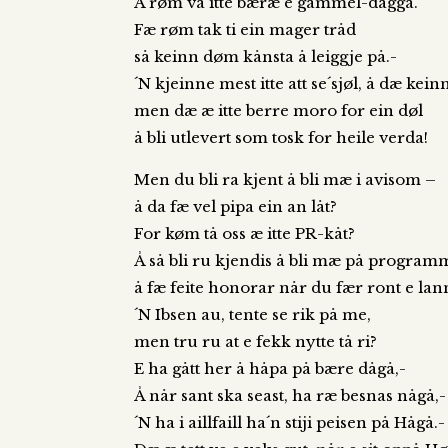
Å røm va itte bæræ e gammel-dåggå.
Fæ røm tak ti ein mager tråd
så keinn døm kånsta å leiggje på.-
´N kjeinne mest itte att se´sjøl, å dæ kein
men dæ æ itte berre moro for ein døl
å bli utlevert som tosk for heile verda!
Men du bli ra kjent å bli mæ i avisom –
å da fæ vel pipa ein an låt?
For køm tå oss æ itte PR-kåt?
Å så bli ru kjendis å bli mæ på progra
å fæ feite honorar når du fær ront e la
´N Ibsen au, tente se rik på me,
men tru ru at e fekk nytte tå ri?
E ha gått her å håpa på bære dågå,-
Å når sant ska seast, ha ræ besnas någå,-
´N ha i aillfaill ha´n stiji peisen på Hågå.-