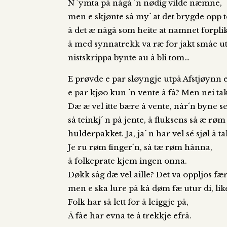
N ´ymta på någå ´n nødig vilde næmne,
men e skjønte så my´ at det brygde opp t
å det æ någå som heite at namnet forplik
å med synnatrekk va ræ for jakt småe ut
nistskrippa bynte au å bli tom…
E prøvde e par sløyngje utpå Afstjøynn e
e par kjøo kun ´n vente å få? Men nei tak
Dæ æ vel itte bære å vente, når´n byne ser
så teinkj´ n på jente, å fluksens så æ røm
hulderpakket. Ja, ja´ n har vel sé sjøl å t
Je ru røm finger´n, så tæ røm hånna,
å folkeprate kjem ingen onna.
Døkk såg dæ vel aille? Det va oppljos fæ
men e ska lure på kå døm fæ utur di, lik
Folk har så lett for å leiggje på,
Å fåe har evna te å trekkje efrå.