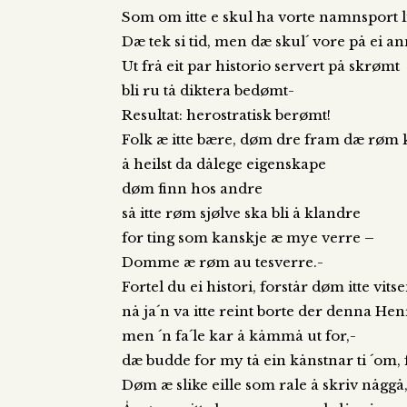
Som om itte e skul ha vorte namnsport 
Dæ tek si tid, men dæ skul´ vore på ei a
Ut frå eit par historio servert på skrømt
bli ru tå diktera bedømt-
Resultat: herostratisk berømt!
Folk æ itte bære, døm dre fram dæ røm 
å heilst da dålege eigenskape
døm finn hos andre
så itte røm sjølve ska bli å klandre
for ting som kanskje æ mye verre –
Domme æ røm au tesverre.-
Fortel du ei histori, forstår døm itte vitse
nå ja´n va itte reint borte der denna He
men ´n fa´le kar å kåmmå ut for,-
dæ budde for my tå ein kånstnar ti ´om, f
Døm æ slike eille som rale å skriv någgå