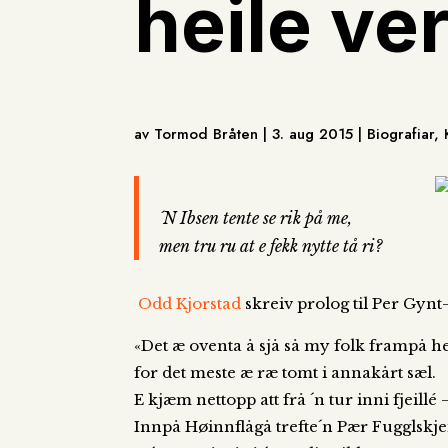
heile ve
av Tormod Bråten | 3. aug 2015 | Biografiar,
´N Ibsen tente se rik på me,
men tru ru at e fekk nytte tå ri?
Odd Kjorstad
skreiv prolog til Per Gynt
«Det æ oventa å sjå så my folk frampå he
for det meste æ ræ tomt i annakårt sæl.
E kjæm nettopp att frå ´n tur inni fjeillé 
Innpå Høinnflågå trefte´n Pær Fugglskjei