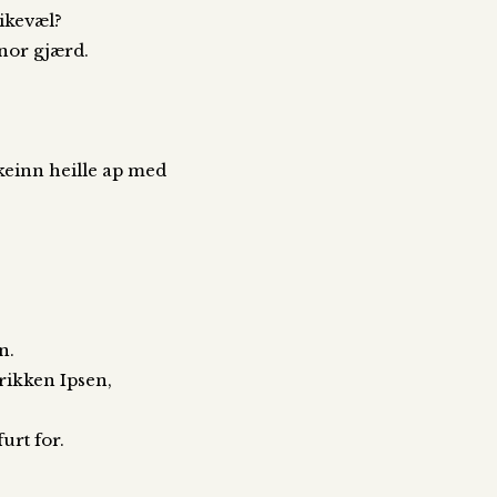
likevæl?
nnor gjærd.
keinn heille ap med
n.
nrikken Ipsen,
urt for.
,