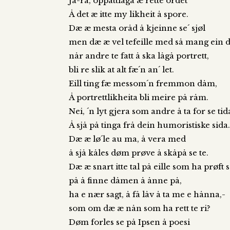
Ja-ra, oppattlågå æ rette ordet
Å det æ itte my likheit å spore.
Dæ æ mesta oråd å kjeinne se´ sjøl
men dæ æ vel tefeille med så mang ein d
når andre te fatt å ska lågå portrett,
bli re slik at alt fæ´n an´ let.
Eill ting fæ messom´n fremmon dåm,
Å portrettlikheita bli meire på råm.
Nei, ´n lyt gjera som andre å ta for se tid
Å sjå på tinga frå dein humoristiske sida
Dæ æ lø´le au ma, å vera med
å sjå kåles døm prøve å skåpå se te.
Dæ æ snart itte tal på eille som ha prøft 
på å finne dåmen å ånne på,
ha e nær sagt, å få låv å ta me e hånna,-
som om dæ æ nån som ha rett te ri?
Døm forles se på Ipsen å poesi