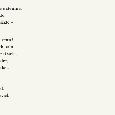
e e stemné,
te,
sikté –
 rettnå
k, sa´n.
 ti sæla,
 der,
akke…
rd,
evæl.