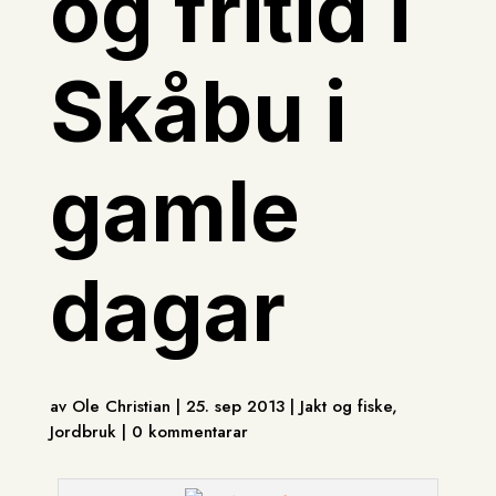
og fritid i
Skåbu i
gamle
dagar
av Ole Christian | 25. sep 2013 | Jakt og fiske,
Jordbruk | 0 kommentarar