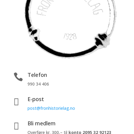
Telefon

990 34 406
E-post

post@fronhistorielag.no
Bli medlem

Overføre kr. 300,– til
konto
2095 32 92123