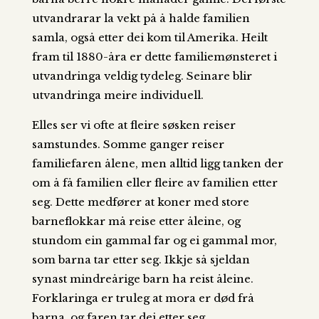
utvandrarar la vekt på å halde familien
samla, også etter dei kom til Amerika. Heilt
fram til 1880-åra er dette familiemønsteret i
utvandringa veldig tydeleg. Seinare blir
utvandringa meire individuell.
Elles ser vi ofte at fleire søsken reiser
samstundes. Somme ganger reiser
familiefaren ålene, men alltid ligg tanken der
om å få familien eller fleire av familien etter
seg. Dette medfører at koner med store
barneflokkar må reise etter åleine, og
stundom ein gammal far og ei gammal mor,
som barna tar etter seg. Ikkje så sjeldan
synast mindreårige barn ha reist åleine.
Forklaringa er truleg at mora er død frå
barna, og faren tar dei etter seg.