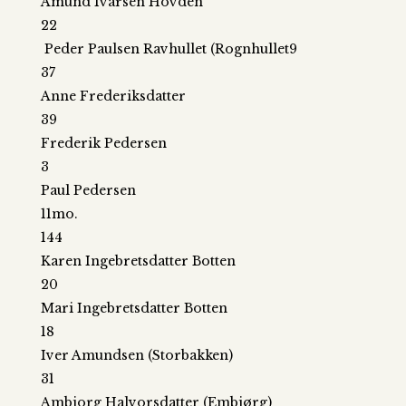
Amund Ivarsen Hovden
22
Peder Paulsen Ravhullet (Rognhullet9
37
Anne Frederiksdatter
39
Frederik Pedersen
3
Paul Pedersen
11mo.
144
Karen Ingebretsdatter Botten
20
Mari Ingebretsdatter Botten
18
Iver Amundsen (Storbakken)
31
Ambjorg Halvorsdatter (Embjørg)