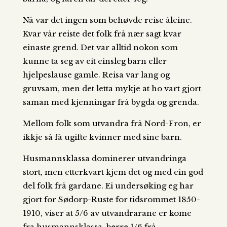
Nå var det ingen som behøvde reise åleine.
Kvar vår reiste det folk frå nær sagt kvar
einaste grend. Det var alltid nokon som
kunne ta seg av eit einsleg barn eller
hjelpeslause gamle. Reisa var lang og
gruvsam, men det letta mykje at ho vart gjort
saman med kjenningar frå bygda og grenda.
Mellom folk som utvandra frå Nord-Fron, er
ikkje så få ugifte kvinner med sine barn.
Husmannsklassa dominerer utvandringa
stort, men etterkvart kjem det og med ein god
del folk frå gardane. Ei undersøking eg har
gjort for Sødorp-Ruste for tidsrommet 1850-
1910, viser at 5/6 av utvandrarane er kome
fra husmannsklassa, berre 1/6 frå