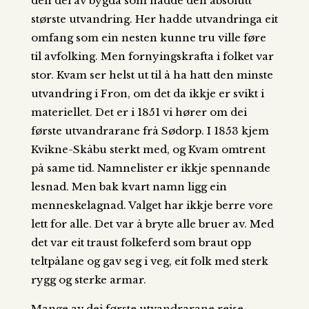
den del av bygda som hadde den absolutt
største utvandring. Her hadde utvandringa eit
omfang som ein nesten kunne tru ville føre
til avfolking. Men fornyingskrafta i folket var
stor. Kvam ser helst ut til å ha hatt den minste
utvandring i Fron, om det da ikkje er svikt i
materiellet. Det er i 1851 vi hører om dei
første utvandrarane frå Sødorp. I 1853 kjem
Kvikne-Skåbu sterkt med, og Kvam omtrent
på same tid.
Namnelister er ikkje spennande
lesnad. Men bak kvart namn ligg ein
menneskelagnad. Valget har ikkje berre vore
lett for alle. Det var å bryte alle bruer av. Med
det var eit traust folkeferd som braut opp
teltpålane og gav seg i veg, eit folk med sterk
rygg og sterke armar.
Mange av dei første utvandrarane reise