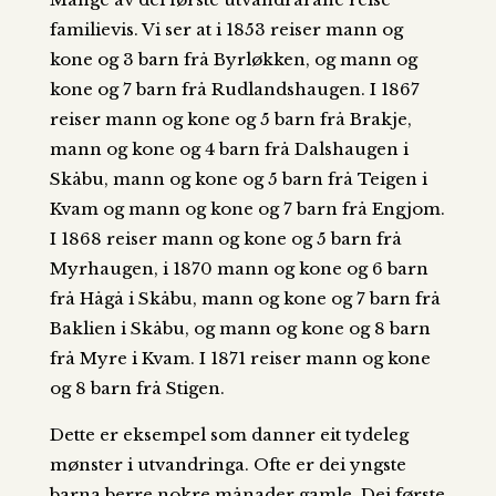
familievis. Vi ser at i 1853 reiser mann og
kone og 3 barn frå Byrløkken, og mann og
kone og 7 barn frå Rudlandshaugen. I 1867
reiser mann og kone og 5 barn frå Brakje,
mann og kone og 4 barn frå Dalshaugen i
Skåbu, mann og kone og 5 barn frå Teigen i
Kvam og mann og kone og 7 barn frå Engjom.
I 1868 reiser mann og kone og 5 barn frå
Myrhaugen, i 1870 mann og kone og 6 barn
frå Hågå i Skåbu, mann og kone og 7 barn frå
Baklien i Skåbu, og mann og kone og 8 barn
frå Myre i Kvam. I 1871 reiser mann og kone
og 8 barn frå Stigen.
Dette er eksempel som danner eit tydeleg
mønster i utvandringa. Ofte er dei yngste
barna berre nokre månader gamle. Dei første