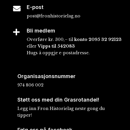
E-post

post@fronhistorielag.no
Bli medlem

Overføre kr. 300,– til
konto
2095 32 92123
eller
Vipps til 542083
Hugs å oppgje e-postadresse.
Organisasjonsnummer
974 806 002
Støtt oss med din Grasrotandel!
Legg inn Fron Historielag neste gong du
tipper!
Følg oss på facebook