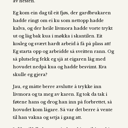
av hesten.
Eg kom ein dag til eit fjøs, der gardbrukaren
hadde ringt om ei ku som nettopp hadde
kalva, og der heile livmora hadde vorte trykt
ut og låg bak kua i møkka i skantilen. Eit
kosleg og svært hardt arbeid å få på plass att!
Eg starta opp og arbeidde så sveitten rann. Og
så plutseleg fekk eg sjå at eigaren låg med
hovudet nedpå kua og hadde besvimt. Kva
skulle eg gjera?
Jau, eg måtte berre avslutte å trykke inn
livmora og ta meg av karen. Eg tok da tak i
føtene hans og drog han inn på forbrettet, så
hovudet kom lågare. Så var det berre å vente
til han vakna og setja i gang att.