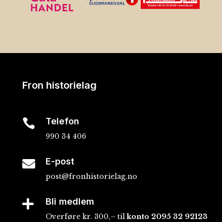
Fron historielag
Telefon

990 34 406
E-post

post@fronhistorielag.no
Bli medlem

Overføre kr. 300,– til
konto
2095 32 92123