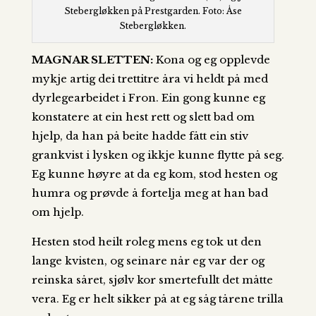
Stebergløkken på Prestgarden. Foto: Åse
Stebergløkken.
MAGNAR SLETTEN:
Kona og eg opplevde
mykje artig dei trettitre åra vi heldt på med
dyrlegearbeidet i Fron. Ein gong kunne eg
konstatere at ein hest rett og slett bad om
hjelp, da han på beite hadde fått ein stiv
grankvist i lysken og ikkje kunne flytte på seg.
Eg kunne høyre at da eg kom, stod hesten og
humra og prøvde å fortelja meg at han bad
om hjelp.
Hesten stod heilt roleg mens eg tok ut den
lange kvisten, og seinare når eg var der og
reinska såret, sjølv kor smertefullt det måtte
vera. Eg er helt sikker på at eg såg tårene trilla