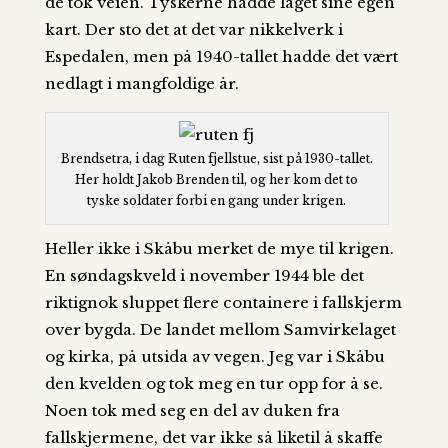
de tok veien. Tyskerne hadde laget sine egen
kart. Der sto det at det var nikkelverk i
Espedalen, men på 1940-tallet hadde det vært
nedlagt i mangfoldige år.
Brendsetra, i dag Ruten fjellstue, sist på 1930-tallet.
Her holdt Jakob Brenden til, og her kom det to
tyske soldater forbi en gang under krigen.
Heller ikke i Skåbu merket de mye til krigen.
En søndagskveld i november 1944 ble det
riktignok sluppet flere containere i fallskjerm
over bygda. De landet mellom Samvirkelaget
og kirka, på utsida av vegen. Jeg var i Skåbu
den kvelden og tok meg en tur opp for å se.
Noen tok med seg en del av duken fra
fallskjermene, det var ikke så liketil å skaffe