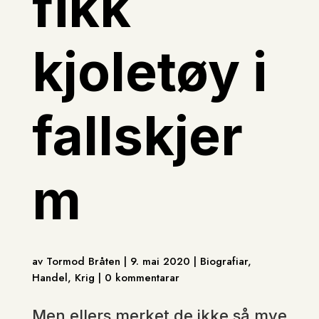
fikk
kjoletøy i
fallskjer
m
av Tormod Bråten | 9. mai 2020 | Biografiar,
Handel, Krig | 0 kommentarar
Men ellers merket de ikke så mye