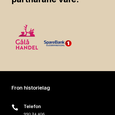
Fron historielag
Telefon

990 34 406