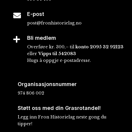
E-post

post@fronhistorielag.no
Bli medlem

Overføre kr. 300,– til
konto
2095 32 92123
eller
Vipps til 542083
Hugs å oppgje e-postadresse.
Organisasjonsnummer
974 806 002
Støtt oss med din Grasrotandel!
Legg inn Fron Historielag neste gong du
tipper!