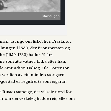
meir usemje om fisket her. Prestane i
d allmugen i 1630, der Fronspresten og
nthe (1659-1733) hadde 51 års
ane som åtte vatnet. Enka etter han,
: Ole Amundson Dalseg, Ole Tostenson
k verdien av ein middels stor gard.
 Kjorstad er registrerte som eigarar.
i Rustes sameige, det vil seie nord for
ar om dei verkeleg hadde rett, eller om