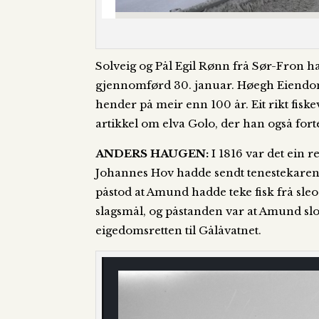
Solveig og Pål Egil Rønn frå Sør-Fron h
gjennomførd 30. januar. Høegh Eiendom 
hender på meir enn 100 år. Eit rikt fis
artikkel om elva Golo, der han også fortel
ANDERS HAUGEN:
I 1816 var det ein 
Johannes Hov hadde sendt tenestekaren s
påstod at Amund hadde teke fisk frå sleo
slagsmål, og påstanden var at Amund slo 
eigedomsretten til Gålåvatnet.