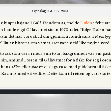
Oppslag i GD 11.2. 2015
ar kjøpt aksjane i Gålå Eiendom as, melde
Dølen
i februar
hadde eigd Gålåvatnet sidan 1970-talet. Ifølge Dølen had
kevatn det har vore strid om gjennom hundreåra. I
Fronsbyg
 litt av historia om vatnet. Det var i si tid like mykje ver
rettssak som vara i meir enn to år, bakgrunnen var ein pås
in, Amund Fossen, til Gålåvatnet for å fiske for seg i os
 hans. (
Sleo
eller
sløe
er ei slags ruse med glidebrett til fiske
Rasmus med eit vedtre. Dette kom til retten og vart start