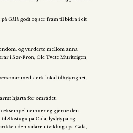
på Gålå godt og ser fram til bidra i eit
iendom, og vurderte mellom anna
førar i Sør-Fron, Ole Tvete Muriteigen,
personar med sterk lokal tilhøyrighet,
varmt hjarta for området.
 Som eksempel nemner eg gjerne den
il Skistugu på Gålå, lysløypa og
brikke i den vidare utviklinga på Gålå,