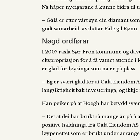
Nå håper nyeigarane å kunne bidra til u
– Gålå er etter vårt syn ein diamant som i
godt samarbeid, avsluttar Pål Egil Rønn.
Nøgd ordførar
I 2007 rasla Sør-Fron kommune og dav
ekspropriasjon for å få vatnet attende i
er glad for løysinga som nå er på plass.
– Eg er svært glad for at Gålå Eiendom 
langsiktigheit bak investeringa, og ikkje
Han peiker på at Høegh har betydd svært 
– Det at dei har brukt så mange år på å
positive haldninga frå Gålå Eiendom AS
løypenettet som er brukt under arrangemen