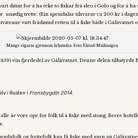
t dømt for å ha teke to fiskar frå sleo i Golo og for å ha 
or unødig trette. (Ein spesidalar tilsvarar ca 200 kr i da
værane vart frådømd retten til å fiske både i Gålåvatnet o
Mange eigarar gjennom århundra. Foto Elstad/Maihaugen
859) ein fjerdedel av Gålåvatnet. Denne delen tilhøyrde Bø 
elv i Ruste» i
Fronsbygdin 2014
.
alle år vore ope for folk til å fiske med stong. Berre hotell
e.
bygdafolk og hyttefolk kan få fiske med garn på Gålåvatnet