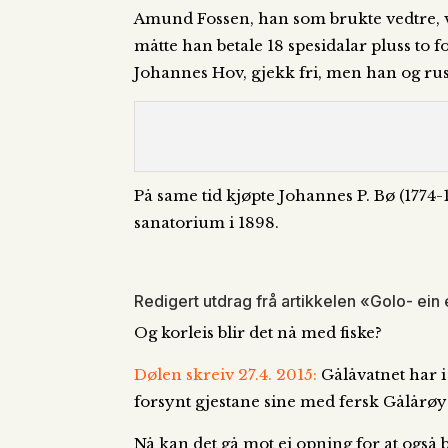
Amund Fossen, han som brukte vedtre, var
måtte han betale 18 spesidalar pluss to f
Johannes Hov, gjekk fri, men han og rust
På same tid kjøpte Johannes P. Bø (1774-1
sanatorium i 1898.
Redigert utdrag frå artikkelen «Golo- ein 
Og korleis blir det nå med fiske?
Dølen skreiv 27.4. 2015:
Gålåvatnet har i 
forsynt gjestane sine med fersk Gålårøy
Nå kan det gå mot ei opning for at også 