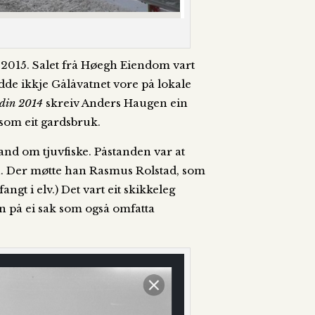
 2015. Salet frå Høegh Eiendom vart
de ikkje Gålåvatnet vore på lokale
din 2014
skreiv Anders Haugen ein
d som eit gardsbruk.
tand om tjuvfiske. Påstanden var at
en. Der møtte han Rasmus Rolstad, som
fangt i elv.) Det vart eit skikkeleg
en på ei sak som også omfatta