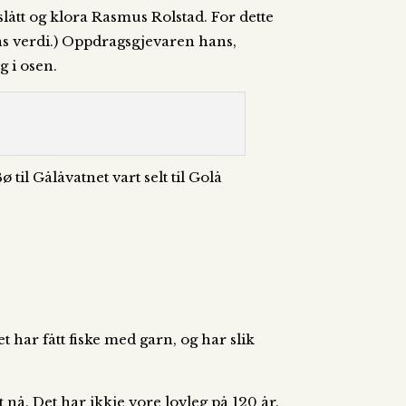
slått og klora Rasmus Rolstad. For dette
gens verdi.) Oppdragsgjevaren hans,
g i osen.
til Gålåvatnet vart selt til Golå
et har fått fiske med garn, og har slik
 nå. Det har ikkje vore lovleg på 120 år.