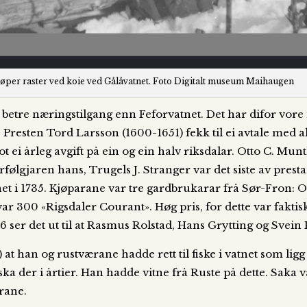
løper raster ved koie ved Gålåvatnet. Foto Digitalt museum Maihaugen
betre næringstilgang enn Feforvatnet. Det har difor vore 
net. Presten Tord Larsson (1600-1651) fekk til ei avtale me
mot ei årleg avgift på ein og ein halv riksdalar. Otto C. Mu
erfølgjaren hans, Trugels J. Stranger var det siste av prest
vatnet i 1735. Kjøparane var tre gardbrukarar frå Sør-Fron
ar 300 «Rigsdaler Courant». Høg pris, for dette var faktis
816 ser det ut til at Rasmus Rolstad, Hans Grytting og Svein
at han og rustværane hadde rett til fiske i vatnet som ligg 
a der i årtier. Han hadde vitne frå Ruste på dette. Saka v
arane.