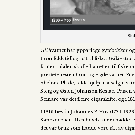
Ski
Gålåvatnet har ypparlege gytebekker og 
Fron fekk tidleg rett til fiske i Gålåvat
fauten i dalen skulle ha retten til fiske 
presteteneste i Fron og eigde vatnet. Ett
Abelone Plade, fekk hjelp til å selgje 
Steig og Østen Johanson Kostad. Prisen v
Seinare var det fleire eigarskifte, og i 1
I 1816 hevda Johannes P. Hov (1774-1828) 
Sandsnebben. Han hevda at dei hadde fisk
det var bruk som hadde vore tålt av eig