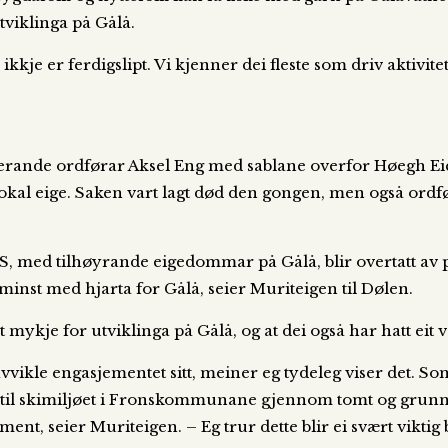
tviklinga på Gålå.
kkje er ferdigslipt. Vi kjenner dei fleste som driv aktivitet 
erande ordførar Aksel Eng med sablane overfor Høegh E
 lokal eige. Saken vart lagt død den gongen, men også ord
AS, med tilhøyrande eigedommar på Gålå, blir overtatt av 
 minst med hjarta for Gålå, seier Muriteigen til Dølen.
mykje for utviklinga på Gålå, og at dei også har hatt eit 
 avvikle engasjementet sitt, meiner eg tydeleg viser det.
 til skimiljøet i Fronskommunane gjennom tomt og grunn t
t, seier Muriteigen. – Eg trur dette blir ei svært viktig 