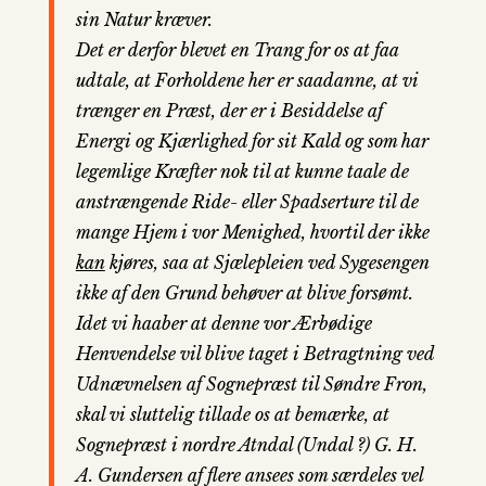
sin Natur kræver.
Det er derfor blevet en Trang for os at faa
udtale, at Forholdene her er saadanne, at vi
trænger en Præst, der er i Besiddelse af
Energi og Kjærlighed for sit Kald og som har
legemlige Kræfter nok til at kunne taale de
anstrængende Ride- eller Spadserture til de
mange Hjem i vor Menighed, hvortil der ikke
kan
kjøres, saa at Sjælepleien ved Sygesengen
ikke af den Grund behøver at blive forsømt.
Idet vi haaber at denne vor Ærbødige
Henvendelse vil blive taget i Betragtning ved
Udnævnelsen af Sognepræst til Søndre Fron,
skal vi sluttelig tillade os at bemærke, at
Sognepræst i nordre Atndal (Undal ?) G. H.
A. Gundersen af flere ansees som særdeles vel