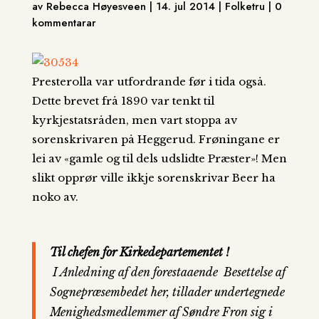
av Rebecca Høyesveen | 14. jul 2014 | Folketru | 0
kommentarar
Presterolla var utfordrande før i tida også.
Dette brevet frå 1890 var tenkt til
kyrkjestatsråden, men vart stoppa av
sorenskrivaren på Heggerud. Frøningane er
lei av «gamle og til dels udslidte Præster»! Men
slikt opprør ville ikkje sorenskrivar Beer ha
noko av.
Til chefen for Kirkedepartementet !
I Anledning af den forestaaende Besettelse af
Sognepræsembedet her, tillader undertegnede
Menighedsmedlemmer af Søndre Fron sig i