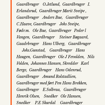
Gaardbruger
O.Jetlund,
Gaardbruger
I.
Erlandsrud,
Gaardbruger
Marit Sveipe ,
Gaardbruger
Anders Bue,
Gaardbruger
C.Haave,
Gaardbruger
Johs Sveipe,
Fødr.m.
Ole Bue,
Gaardbruger
Peder l
Vangen,
Gaardbruger
Steiner Bø
gaard,
Gaadrbruger
Hans Ulberg,
Gaardbruger
Johs.Gunstad,
Gaardbruger
Hans
Haugen,
Gaardbruger
Ole J Fevolden, Nils
Volden, Johannes Hansen, Skredder Karl
Berge, G
aardbruger
Hans Odenrud,
Gaardbruger
Amund Rolstadlien,
Gaardbruger
med ført Pen Hans Brekken,
Gaardbruger
E.Solbraa,
Gaardbruger
Henrik Olsen,
Snedker
Ole Hansen,
Snedker
P.E Skurdal Gaardbruger