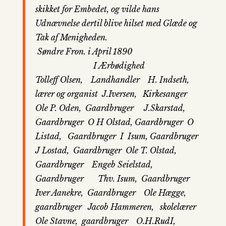
skikket for Embedet, og vilde hans
Udnævnelse dertil blive hilset med Glæde og
Tak af Menigheden.
Søndre Fron. i April 1890
I Ærbødighed
Tolleff Olsen,
Landhandler
H. Indseth,
lærer og organist J.Iversen,
Kirkesanger
Ole P. Oden,
Gaardbruger
J.Skarstad,
Gaardbruger
O H Olstad,
Gaardbruger
O
Listad,
Gaardbruger I
Isum,
Gaardbruger
J Lostad,
Gaardbruger
Ole T. Olstad,
Gaardbruger
Engeb Seielstad,
Gaardbruger
Thv. Isum,
Gaardbruger
Iver Aanekre,
Gaardbruger
Ole Hægge,
gaardbruger
Jacob Hammeren,
skolelærer
Ole Stavne,
gaardbruger
O.H.RudI,