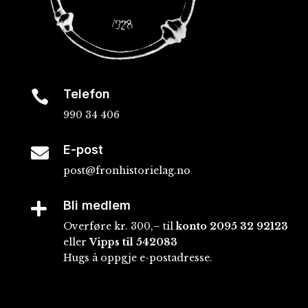
Telefon

990 34 406
E-post

post@fronhistorielag.no
Bli medlem

Overføre kr. 300,– til
konto
2095 32 92123
eller
Vipps til 542083
Hugs å oppgje e-postadresse.