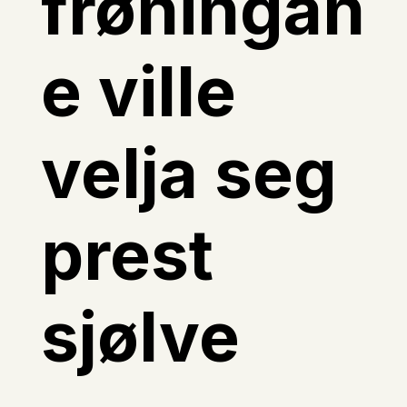
frøningan
e ville
velja seg
prest
sjølve