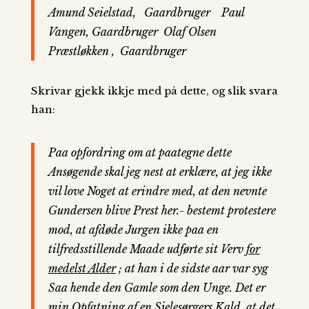
Amund Seielstad,
Gaardbruger
Paul
Vangen,
Gaardbruger
Olaf Olsen
Præstløkken , Gaardbruger
Skrivar gjekk ikkje med på dette, og slik svara
han:
Paa opfordring om at paategne dette
Ansøgende skal jeg nest at erklære, at jeg ikke
vil love Noget at erindre med, at den nevnte
Gundersen blive Prest her.- bestemt protestere
mod, at afdøde Jurgen ikke paa en
tilfredsstillende Maade udførte sit Verv
for
medelst Alder
; at han i de sidste aar var syg
Saa hende den Gamle som den Unge. Det er
min Opfatning af en Sjelesørgers Kald, at det