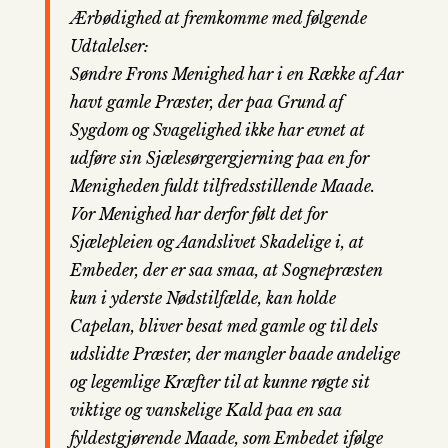
Ærbødighed at fremkomme med følgende
Udtalelser:
Søndre Frons Menighed har i en Række af Aar
havt gamle Præster, der paa Grund af
Sygdom og Svagelighed ikke har evnet at
udføre sin Sjælesørgergjerning paa en for
Menigheden fuldt tilfredsstillende Maade.
Vor Menighed har derfor følt det for
Sjælepleien og Aandslivet Skadelige i, at
Embeder, der er saa smaa, at Sognepræsten
kun i yderste Nødstilfælde, kan holde
Capelan, bliver besat med gamle og til dels
udslidte Præster, der mangler baade andelige
og legemlige Kræfter til at kunne røgte sit
viktige og vanskelige Kald paa en saa
fyldestgjørende Maade, som Embedet ifølge