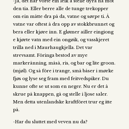
-Ja, det har vorte ein leik å stelle dyra nå mot
den tia. Eller berre alle de tunge trekopper
om ein måtte dra på da, vatne og sørpe ti. Å
vatne var oftest å dra opp av stokkbrunnet og
bera eller kjøre inn. E glømer ailler eingiong
e kjørte vatn med ein ongøik, og vasskjeret
trilla ned i Maurhaugkjella. Det var
strevsamt. Fôringa bestod av mye
markerånning, måså, ris, og bar og lite groon.
(mjøl). Og så fôre i trange, små båser i mørke
fjøs og lyse seg fram med feitvedspiker. Du
kunne ofte se ut som en neger. Nu er det å
skrue på knappen, gå og stelle i ljose saler.
Men detta utenlandske kraftfôret trur eg itte
på.
-Har du sluttet med veven nu da?