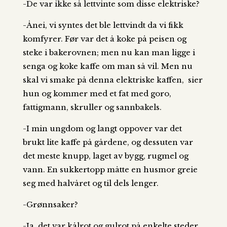
-De var ikke så lettvinte som disse elektriske?
-Ånei, vi syntes det ble lettvindt da vi fikk
komfyrer. Før var det å koke på peisen og
steke i bakerovnen; men nu kan man ligge i
senga og koke kaffe om man så vil. Men nu
skal vi smake på denna elektriske kaffen, sier
hun og kommer med et fat med goro,
fattigmann, skruller og sannbakels.
-I min ungdom og langt oppover var det
brukt lite kaffe på gårdene, og dessuten var
det meste knupp, laget av bygg, rugmel og
vann. En sukkertopp måtte en husmor greie
seg med halvåret og til dels lenger.
-Grønnsaker?
-Ja, det var kålrot og gulrot på enkelte steder,