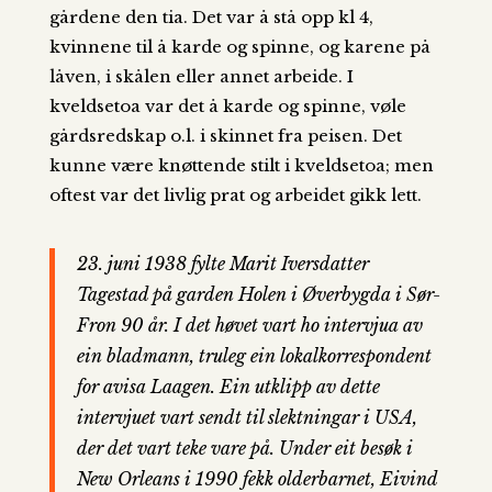
gårdene den tia. Det var å stå opp kl 4,
kvinnene til å karde og spinne, og karene på
låven, i skålen eller annet arbeide. I
kveldsetoa var det å karde og spinne, vøle
gårdsredskap o.l. i skinnet fra peisen. Det
kunne være knøttende stilt i kveldsetoa; men
oftest var det livlig prat og arbeidet gikk lett.
23. juni 1938 fylte Marit Iversdatter
Tagestad på garden Holen i Øverbygda i Sør-
Fron 90 år. I det høvet vart ho intervjua av
ein bladmann, truleg ein lokalkorrespondent
for avisa
Laagen.
Ein utklipp av dette
intervjuet vart sendt til slektningar i USA,
der det vart teke vare på. Under eit besøk i
New Orleans i 1990 fekk olderbarnet, Eivind