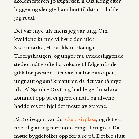
skolemesteren Jo Øigarden n´Ola Kong etter
luggen og slengte ham bort til døra – da ble
jeg redd.
Det var mye ulv mens jeg var ung. Om
kveldene kunne vi høre den ule i
Skarsmarka, Harvoldsmarka og i
Ulbergshaugen, og unger fra avsidesliggende
steder måtte ofte ha voksne til følge når de
gikk for presten. Det var leit for buskapen,
ungnaut og småkreaturer, da det var så mye
ulv. På Søndre Grytting hadde geithusdøra
kommet opp på ei gjerd ei natt, og ulvene
hadde revet i hjel det meste av geitene.
På Breivegen var det
eksersisplass
, og det var
noe til glaning når mønstringa foregikk. Da
møtte bygdefolket opp for å se på. Det ble slutt