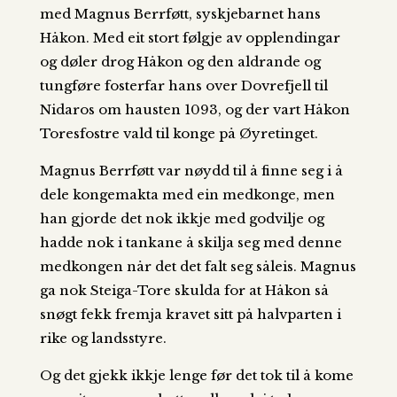
med Magnus Berrføtt, syskjebarnet hans
Håkon. Med eit stort følgje av opplendingar
og døler drog Håkon og den aldrande og
tungføre fosterfar hans over Dovrefjell til
Nidaros om hausten 1093, og der vart Håkon
Toresfostre vald til konge på Øyretinget.
Magnus Berrføtt var nøydd til å finne seg i å
dele kongemakta med ein medkonge, men
han gjorde det nok ikkje med godvilje og
hadde nok i tankane å skilja seg med denne
medkongen når det det falt seg såleis. Magnus
ga nok Steiga-Tore skulda for at Håkon så
snøgt fekk fremja kravet sitt på halvparten i
rike og landsstyre.
Og det gjekk ikkje lenge før det tok til å kome