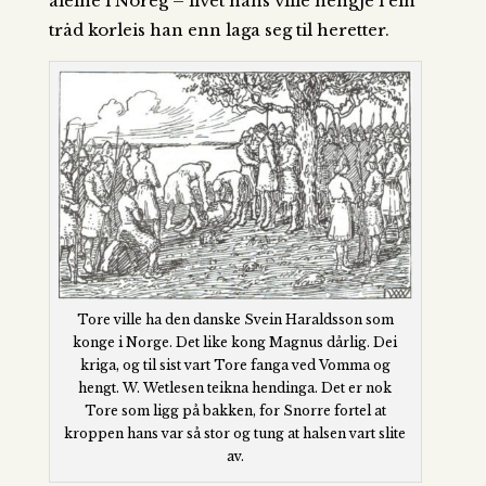
aleine i Noreg – livet hans ville hengje i ein
tråd korleis han enn laga seg til heretter.
Tore ville ha den danske Svein Haraldsson som
konge i Norge. Det like kong Magnus dårlig. Dei
kriga, og til sist vart Tore fanga ved Vomma og
hengt. W. Wetlesen teikna hendinga. Det er nok
Tore som ligg på bakken, for Snorre fortel at
kroppen hans var så stor og tung at halsen vart slite
av.