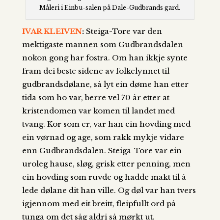
Måleri i Einbu-salen på Dale-Gudbrands gard.
IVAR KLEIVEN
:
Steiga-Tore var den
mektigaste mannen som Gudbrandsdalen
nokon gong har fostra. Om han ikkje synte
fram dei beste sidene av folkelynnet til
gudbrandsdølane, så lyt ein døme han etter
tida som ho var, berre vel 70 år etter at
kristendomen var komen til landet med
tvang. Kor som er, var han ein hovding med
ein vørnad og age, som rakk mykje vidare
enn Gudbrandsdalen. Steiga-Tore var ein
uroleg hause, sløg, grisk etter penning, men
ein hovding som ruvde og hadde makt til å
lede dølane dit han ville. Og døl var han tvers
igjennom med eit breitt, fleipfullt ord på
tunga om det såg aldri så mørkt ut.