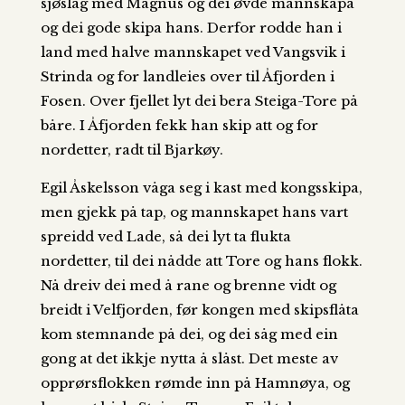
sjøslag med Magnus og dei øvde mannskapa
og dei gode skipa hans. Derfor rodde han i
land med halve mannskapet ved Vangsvik i
Strinda og for landleies over til Åfjorden i
Fosen. Over fjellet lyt dei bera Steiga-Tore på
båre. I Åfjorden fekk han skip att og for
nordetter, radt til Bjarkøy.
Egil Åskelsson våga seg i kast med kongsskipa,
men gjekk på tap, og mannskapet hans vart
spreidd ved Lade, så dei lyt ta flukta
nordetter, til dei nådde att Tore og hans flokk.
Nå dreiv dei med å rane og brenne vidt og
breidt i Velfjorden, før kongen med skipsflåta
kom stemnande på dei, og dei såg med ein
gong at det ikkje nytta å slåst. Det meste av
opprørsflokken rømde inn på Hamnøya, og