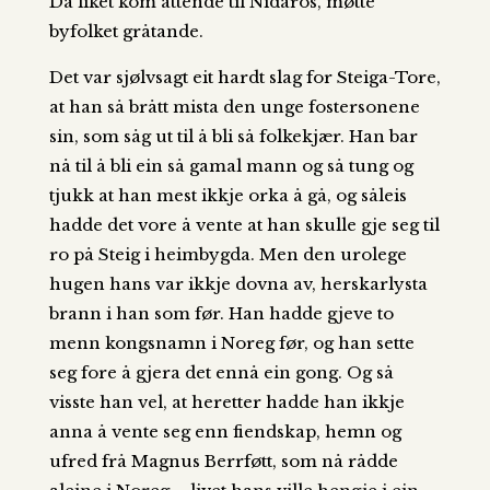
Da liket kom attende til Nidaros, møtte
byfolket gråtande.
Det var sjølvsagt eit hardt slag for Steiga-Tore,
at han så brått mista den unge fostersonene
sin, som såg ut til å bli så folkekjær. Han bar
nå til å bli ein så gamal mann og så tung og
tjukk at han mest ikkje orka å gå, og såleis
hadde det vore å vente at han skulle gje seg til
ro på Steig i heimbygda. Men den urolege
hugen hans var ikkje dovna av, herskarlysta
brann i han som før. Han hadde gjeve to
menn kongsnamn i Noreg før, og han sette
seg fore å gjera det ennå ein gong. Og så
visste han vel, at heretter hadde han ikkje
anna å vente seg enn fiendskap, hemn og
ufred frå Magnus Berrføtt, som nå rådde