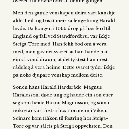
ôveret til å dovne bort att denne gongen.
Men den gamle venskapen deira vart kanskje
aldri heilt og friskt meir så lenge kong Harald
levde. Da kongen i 1066 drog på hærferd til
England og fall ved Standfordbru, var ikkje
Steiga-Tore med. Han fekk bod om å vera
med, men gav det svaret, at han hadde hatt
ein så vond draum, at det tyktest han mest
rådeleg å vera heime. Dette svaret tyder ikkje
på noko djupare venskap mellom dei to.
Sonen hans Harald Hardsråde, Magnus
Haraldsson, døde ung og hadde ein son etter
seg som heitte Håkon Magnusson, og som i
nokre år vart fostra hos stormenn i Viken.
Seinare kom Håkon til fostring hos Steiga-
Tore og var såleis på Steig i oppveksten. Den