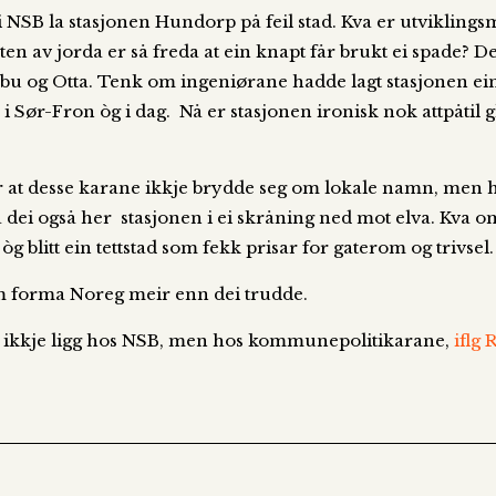
 NSB la stasjonen Hundorp på feil stad. Kva er utviklings
en av jorda er så freda at ein knapt får brukt ei spade? D
ebu og Otta. Tenk om ingeniørane hadde lagt stasjonen ein
 i Sør-Fron òg i dag. Nå er stasjonen ironisk nok attpåtil 
r at desse karane ikkje brydde seg om lokale namn, men h
la dei også her stasjonen i ei skråning ned mot elva. Kva 
 blitt ein tettstad som fekk prisar for gaterom og trivsel.
om forma Noreg meir enn dei trudde.
a ikkje ligg hos NSB, men hos kommunepolitikarane,
iflg