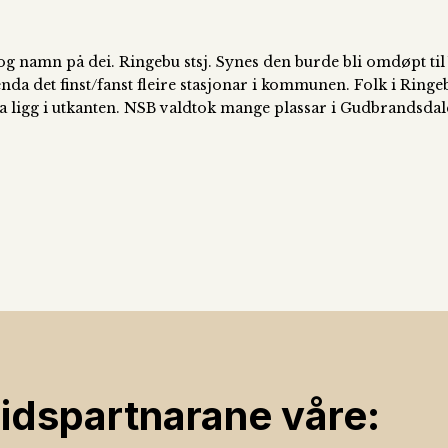
 namn på dei. Ringebu stsj. Synes den burde bli omdøpt til Vå
det finst/fanst fleire stasjonar i kommunen. Folk i Ringebu 
a ligg i utkanten. NSB valdtok mange plassar i Gudbrandsdal
ids­partnarane våre: