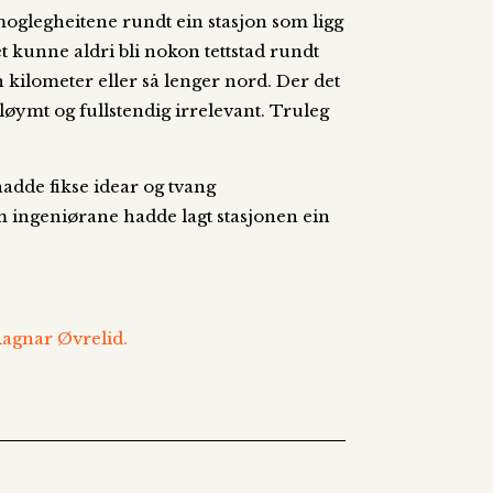
moglegheitene rundt ein stasjon som ligg
et kunne aldri bli nokon tettstad rundt
 kilometer eller så lenger nord. Der det
gløymt og fullstendig irrelevant. Truleg
adde fikse idear og tvang
om ingeniørane hadde lagt stasjonen ein
 Ragnar Øvrelid.