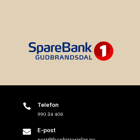
Telefon

990 34 406
E-post

post@fronhistorielag.no