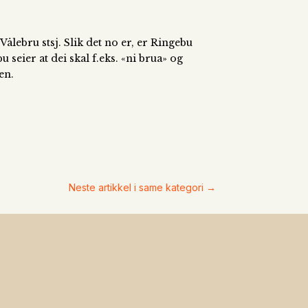
lebru stsj. Slik det no er, er Ringebu
seier at dei skal f.eks. «ni brua» og
en.
Neste artikkel i same kategori
→