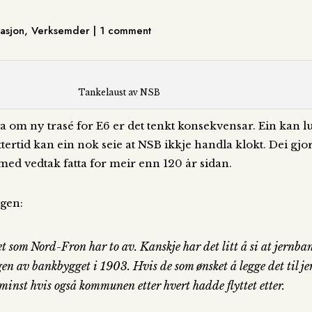
kasjon, Verksemder | 1 comment
Tankelaust av NSB
nga om ny trasé for E6 er det tenkt konsekvensar. Ein kan
 ettertid kan ein nok seie at NSB ikkje handla klokt. Dei gj
med vedtak fatta for meir enn 120 år sidan.
ngen:
det som Nord-Fron har to av. Kanskje har det litt å si at jernb
en av bankbygget i 1903. Hvis de som ønsket å legge det til je
minst hvis også kommunen etter hvert hadde flyttet etter.