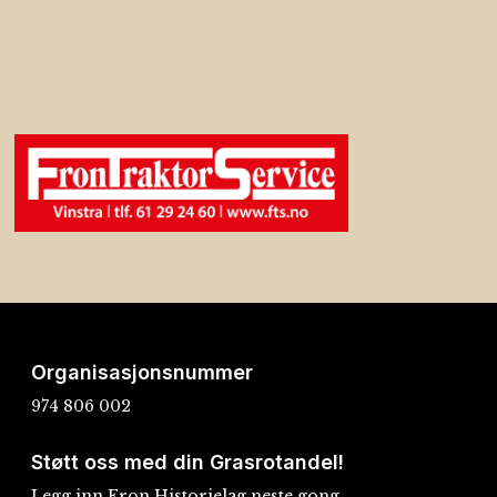
Organisasjonsnummer
974 806 002
Støtt oss med din Grasrotandel!
Legg inn Fron Historielag neste gong