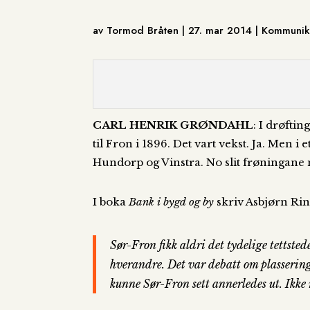
av Tormod Bråten | 27. mar 2014 | Kommuni
CARL HENRIK GRØNDAHL
: I drøfti
til Fron i 1896. Det vart vekst. Ja. Men i
Hundorp og Vinstra. No slit frøningane 
I boka
Bank i bygd og by
skriv Asbjørn Ri
Sør-Fron fikk aldri det tydelige tettste
hverandre. Det var debatt om plassering
kunne Sør-Fron sett annerledes ut. Ikke 