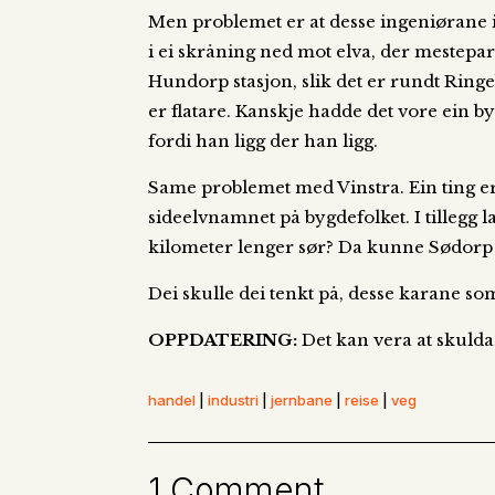
Men problemet er at desse ingeniørane i
i ei skråning ned mot elva, der mestepart
Hundorp stasjon, slik det er rundt Ring
er flatare. Kanskje hadde det vore ein by
fordi han ligg der han ligg.
Same problemet med Vinstra. Ein ting e
sideelvnamnet på bygdefolket. I tillegg 
kilometer lenger sør? Da kunne Sødorp òg
Dei skulle dei tenkt på, desse karane s
OPPDATERING:
Det kan vera at skuld
handel
|
industri
|
jernbane
|
reise
|
veg
1 Comment