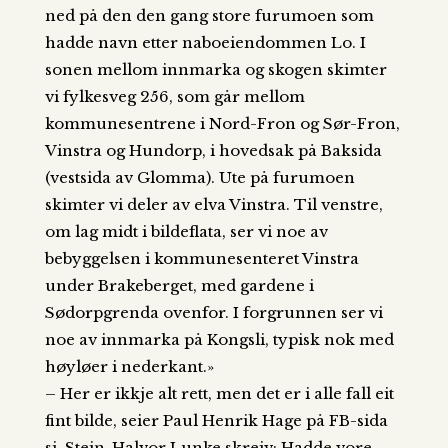
ned på den den gang store furumoen som
hadde navn etter naboeiendommen Lo. I
sonen mellom innmarka og skogen skimter
vi fylkesveg 256, som går mellom
kommunesentrene i Nord-Fron og Sør-Fron,
Vinstra og Hundorp, i hovedsak på Baks
ida
(vestsida av Glomma). Ute på furumoen
skimter vi deler av elva Vinstra. Til venstre,
om lag midt i bildeflata, ser vi noe av
bebyggelsen i kommunesenteret Vinstra
under Brakeberget, med gardene i
Sødorpgrenda ovenfor. I forgrunnen ser vi
noe av innmarka på Kongsli, typisk nok med
høyløer i nederkant.»
– Her er ikkje alt rett, men det er i alle fall eit
fint bilde, seier Paul Henrik Hage på FB-sida
si.
Stein-Halvor Lunke skreiv:
Hadde vore