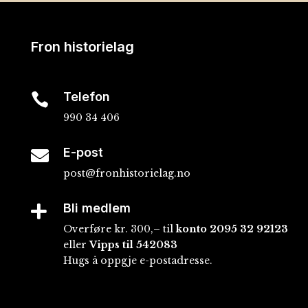
Fron historielag
Telefon

990 34 406
E-post

post@fronhistorielag.no
Bli medlem

Overføre kr. 300,– til
konto
2095 32 92123
eller
Vipps til 542083
Hugs å oppgje e-postadresse.