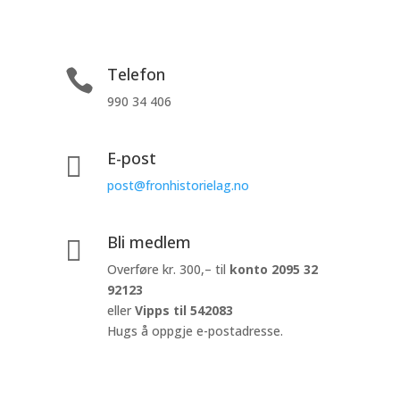
Telefon

990 34 406
E-post

post@fronhistorielag.no
Bli medlem

Overføre kr. 300,– til
konto
2095 32
92123
eller
Vipps til 542083
Hugs å oppgje e-postadresse.