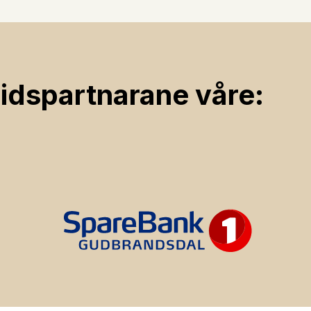
ids­partnarane våre: