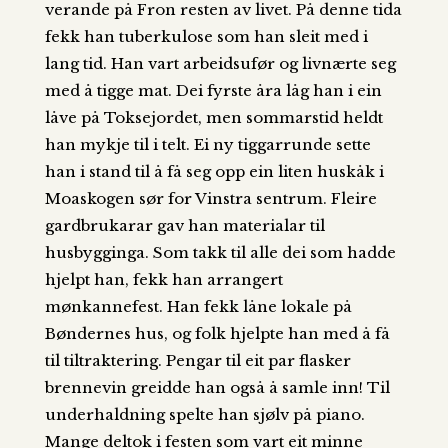
verande på Fron resten av livet. På denne tida
fekk han tuberkulose som han sleit med i
lang tid. Han vart arbeidsufør og livnærte seg
med å tigge mat. Dei fyrste åra låg han i ein
låve på Toksejordet, men sommarstid heldt
han mykje til i telt. Ei ny tiggarrunde sette
han i stand til å få seg opp ein liten huskåk i
Moaskogen sør for Vinstra sentrum. Fleire
gardbrukarar gav han materialar til
husbygginga. Som takk til alle dei som hadde
hjelpt han, fekk han arrangert
mønkannefest. Han fekk låne lokale på
Bøndernes hus, og folk hjelpte han med å få
til tiltraktering. Pengar til eit par flasker
brennevin greidde han også å samle inn! Til
underhaldning spelte han sjølv på piano.
Mange deltok i festen som vart eit minne