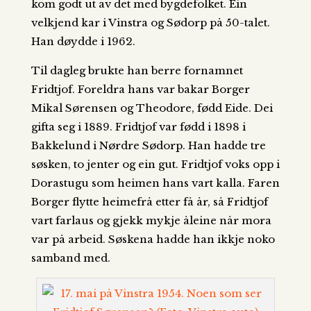
kom godt ut av det med bygdefolket. Ein
velkjend kar i Vinstra og Sødorp på 50-talet.
Han døydde i 1962.
Til dagleg brukte han berre fornamnet
Fridtjof. Foreldra hans var bakar Borger
Mikal Sørensen og Theodore, fødd Eide. Dei
gifta seg i 1889. Fridtjof var fødd i 1898 i
Bakkelund i Nørdre Sødorp. Han hadde tre
søsken, to jenter og ein gut. Fridtjof voks opp i
Dorastugu som heimen hans vart kalla. Faren
Borger flytte heimefrå etter få år, så Fridtjof
vart farlaus og gjekk mykje åleine når mora
var på arbeid. Søskena hadde han ikkje noko
samband med.