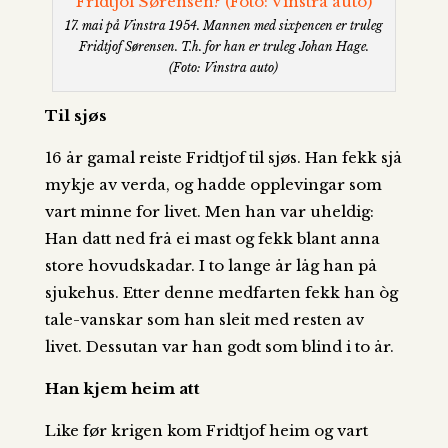
17. mai på Vinstra 1954. Mannen med sixpencen er truleg
Fridtjof Sørensen. T.h. for han er truleg Johan Hage.
(Foto: Vinstra auto)
Til sjøs
16 år gamal reiste Fridtjof til sjøs. Han fekk sjå
mykje av verda, og hadde opplevingar som
vart minne for livet. Men han var uheldig:
Han datt ned frå ei mast og fekk blant anna
store hovudskadar. I to lange år låg han på
sjukehus. Etter denne medfarten fekk han òg
tale-vanskar som han sleit med resten av
livet. Dessutan var han godt som blind i to år.
Han kjem heim att
Like før krigen kom Fridtjof heim og vart