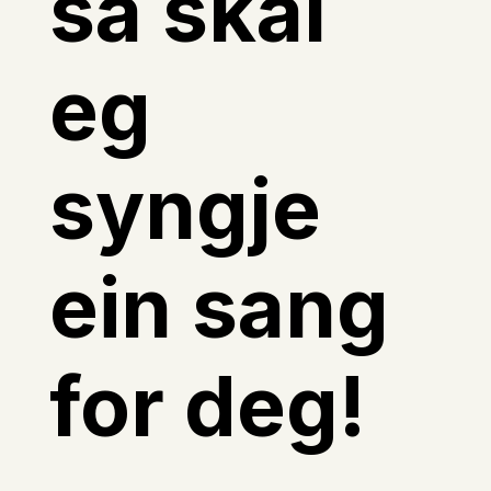
så skal
eg
syngje
ein sang
for deg!