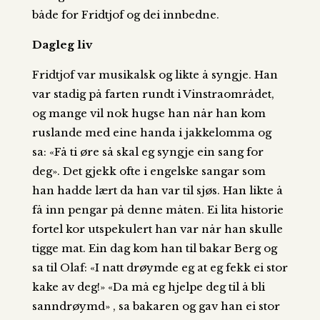
både for Fridtjof og dei innbedne.
Dagleg liv
Fridtjof var musikalsk og likte å syngje. Han
var stadig på farten rundt i Vinstraområdet,
og mange vil nok hugse han når han kom
ruslande med eine handa i jakkelomma og
sa: «Få ti øre så skal eg syngje ein sang for
deg». Det gjekk ofte i engelske sangar som
han hadde lært da han var til sjøs. Han likte å
få inn pengar på denne måten. Ei lita historie
fortel kor utspekulert han var når han skulle
tigge mat. Ein dag kom han til bakar Berg og
sa til Olaf: «I natt drøymde eg at eg fekk ei stor
kake av deg!» «Da må eg hjelpe deg til å bli
sanndrøymd» , sa bakaren og gav han ei stor