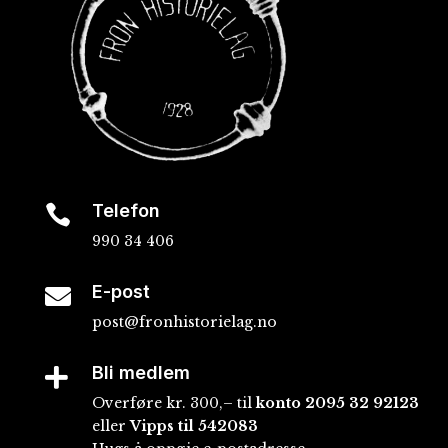
Telefon

990 34 406
E-post

post@fronhistorielag.no
Bli medlem

Overføre kr. 300,– til
konto
2095 32 92123
eller
Vipps til 542083