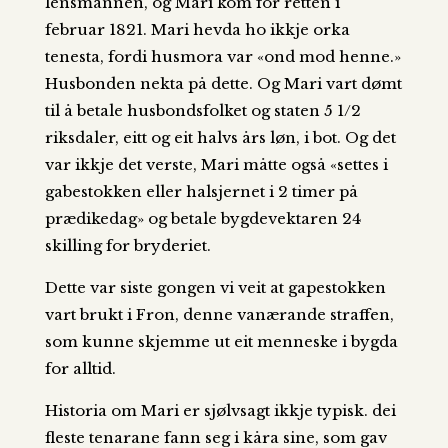
lensmannen, og Mari kom for retten i
februar 1821. Mari hevda ho ikkje orka
tenesta, fordi husmora var «ond mod henne.»
Husbonden nekta på dette. Og Mari vart dømt
til å betale husbondsfolket og staten 5 1/2
riksdaler, eitt og eit halvs års løn, i bot. Og det
var ikkje det verste, Mari måtte også «settes i
gabestokken eller halsjernet i 2 timer på
prædikedag» og betale bygdevektaren 24
skilling for bryderiet.
Dette var siste gongen vi veit at gapestokken
vart brukt i Fron, denne vanærande straffen,
som kunne skjemme ut eit menneske i bygda
for alltid.
Historia om Mari er sjølvsagt ikkje typisk. dei
fleste tenarane fann seg i kåra sine, som gav