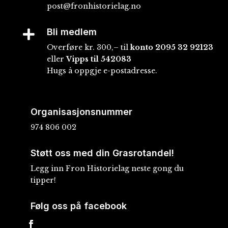
post@fronhistorielag.no
Bli medlem

Overføre kr. 300,– til
konto
2095 32 92123
eller
Vipps til 542083
Hugs å oppgje e-postadresse.
Organisasjonsnummer
974 806 002
Støtt oss med din Grasrotandel!
Legg inn Fron Historielag neste gong du
tipper!
Følg oss på facebook