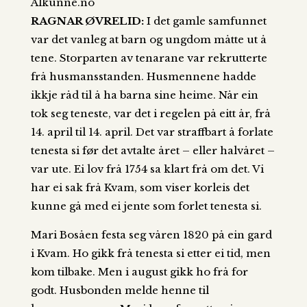
Alkunne.no
RAGNAR ØVRELID:
I det gamle samfunnet
var det vanleg at barn og ungdom måtte ut å
tene. Storparten av tenarane var rekrutterte
frå husmansstanden. Husmennene hadde
ikkje råd til å ha barna sine heime. Når ein
tok seg teneste, var det i regelen på eitt år, frå
14. april til 14. april. Det var straffbart å forlate
tenesta si før det avtalte året – eller halvåret –
var ute. Ei lov frå 1754 sa klart frå om det. Vi
har ei sak frå Kvam, som viser korleis det
kunne gå med ei jente som forlet tenesta si.
Mari Bosåen festa seg våren 1820 på ein gard
i Kvam. Ho gikk frå tenesta si etter ei tid, men
kom tilbake. Men i august gikk ho frå for
godt. Husbonden melde henne til