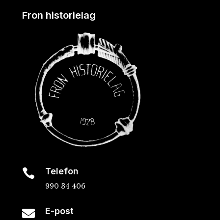
Fron historielag
Telefon

990 34 406
E-post
