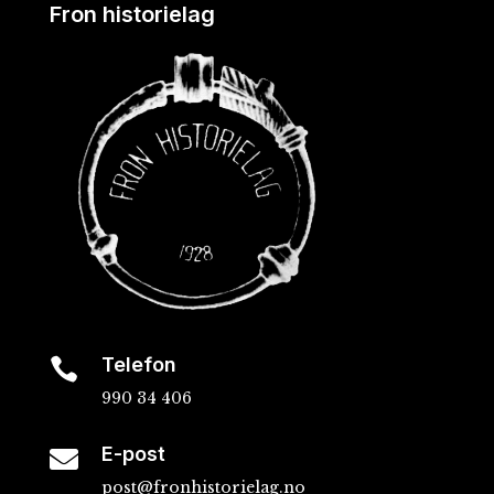
Fron historielag
Telefon

990 34 406
E-post

post@fronhistorielag.no