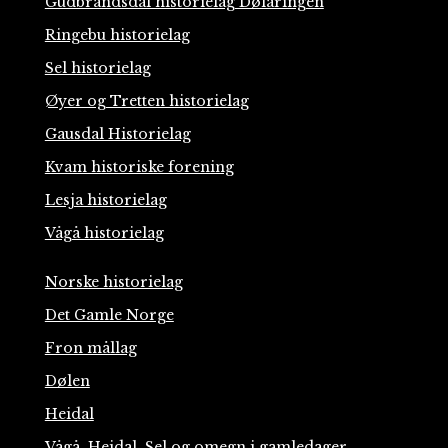
Gudbrandsdal historielag Dølaringen
Ringebu historielag
Sel historielag
Øyer og Tretten historielag
Gausdal Historielag
Kvam historiske forening
Lesja historielag
Vågå historielag
Norske historielag
Det Gamle Norge
Fron mållag
Dølen
Heidal
Vågå, Heidal, Sel og omegn i gamledager